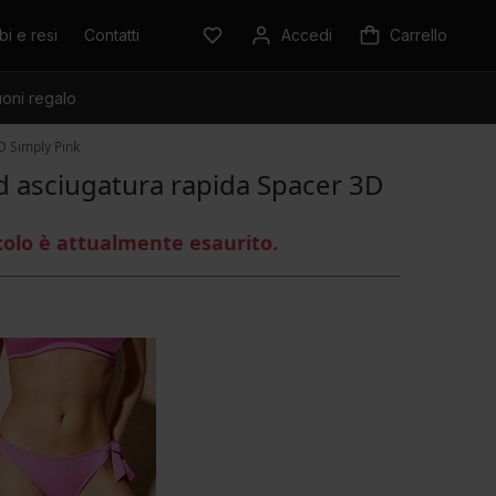
i e resi
Contatti
Accedi
Carrello
oni regalo
D Simply Pink
d asciugatura rapida Spacer 3D
colo è attualmente esaurito.