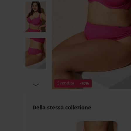
Svendita
-70%
Della stessa collezione