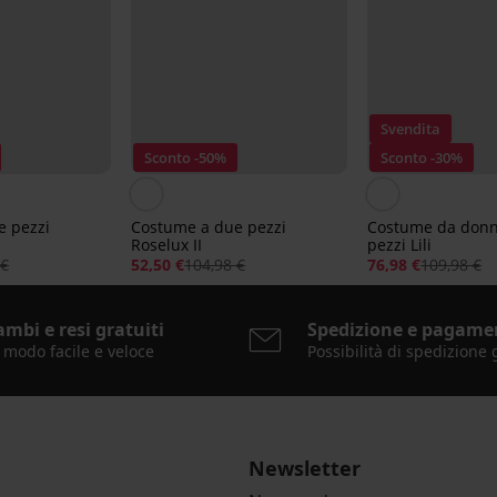
Svendita
Sconto -50%
Sconto -30%
e pezzi
Costume a due pezzi
Costume da donn
Roselux II
pezzi Lili
 €
52,50 €
104,98 €
76,98 €
109,98 €
ambi e resi gratuiti
Spedizione e pagame
 modo facile e veloce
Possibilità di spedizione 
Newsletter