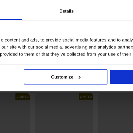
Details
-20% WELCOME20
-20% WELCOME20
Bestseller
5
4,9
e content and ads, to provide social media features and to analy
 our site with our social media, advertising and analytics partn
Lady
Reggiseno Maia 4D Soft
Slip classico Bamboo Nat
 provided to them or that they’ve collected from your use of their
Control Deluxe imbottito
con lati larghi
40,99 €
14,99 €
32,79 €
11,99 €
20
codice:
WELCOME20
codice:
WELCOME20
Customize
Scopri pezzi simili
LIMITED
LIMITED