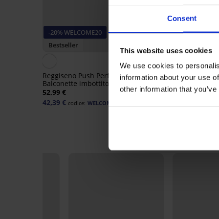
Consent
-20% WELCOME20
-20% WELCOME20
Bestseller
Bestseller
This website uses cookies
4,9
We use cookies to personalis
Reggiseno Push Perfect
information about your use of
Balconette imbottito
Reggiseno Spacer 3D 
other information that you’ve
52,99 €
Grace New
42,39 €
codice:
WELCOME20
48,99 €
39,19 €
codice:
WELCOME