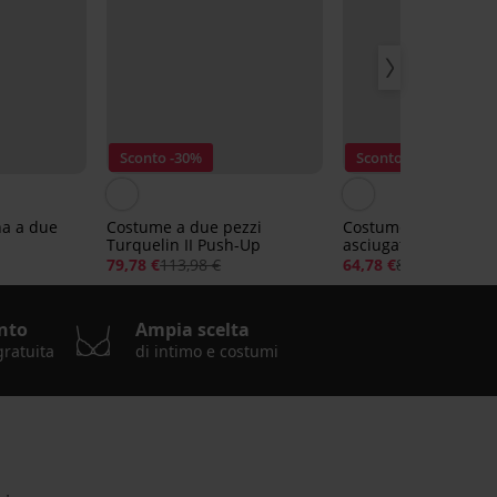
Sconto -30%
Sconto -20%
a a due
Costume a due pezzi
Costume a due pezz
Turquelin II Push-Up
asciugatura rapida 
Roselle
79,78 €
113,98 €
64,78 €
80,98 €
nto
Ampia scelta
gratuita
di intimo e costumi