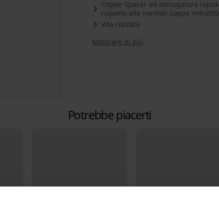
Coppe Spacer ad asciugatura rapida 
rispetto alle normali coppe imbottit
Vita rialzata
Mostrare di più
Potrebbe piacerti