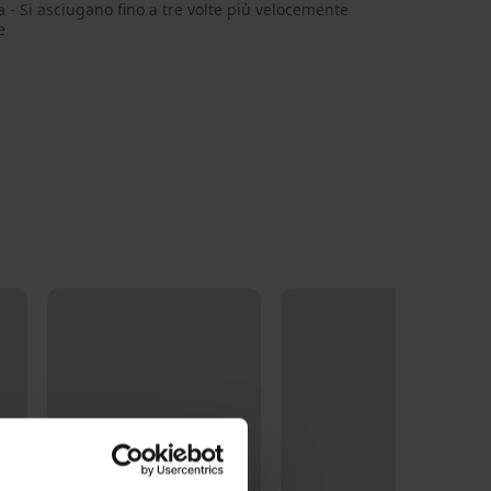
- Si asciugano fino a tre volte più velocemente
e