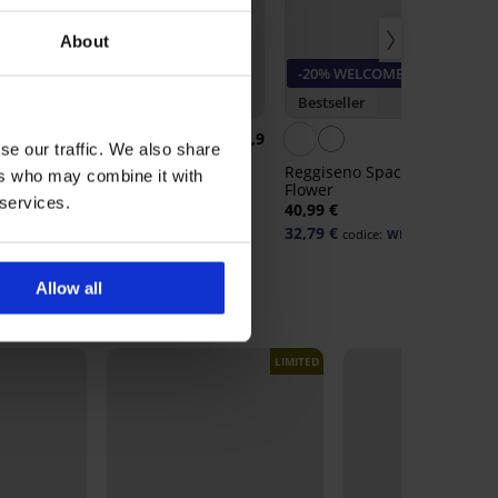
About
-20% WELCOME20
-20% WELCOME20
Bestseller
Bestseller
4,6
4,9
4,
se our traffic. We also share
Reggiseno DIVA by IVA non
Reggiseno Spacer Delicate
ers who may combine it with
imbottito
Flower
ure
 services.
40,99 €
40,99 €
32,79 €
32,79 €
codice:
WELCOME20
codice:
WELCOME20
Allow all
LIMITED