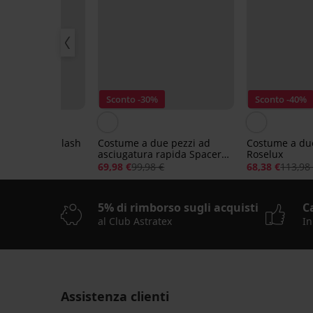
0%
Sconto -30%
Sconto -40%
 due pezzi Splash
Costume a due pezzi ad
Costume a du
asciugatura rapida Spacer
Roselux
3D Simply Black
98 €
69,98 €
99,98 €
68,38 €
113,98
5% di rimborso sugli acquisti
C
al Club Astratex
In
Assistenza clienti