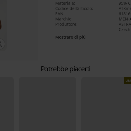
Materiale
95% C
Codice dell’articolo
ATXme
EAN
61816
Marchio
MEN-
Produttore
ASTRAT
Czech
Mostrare di più
Potrebbe piacerti
LIM