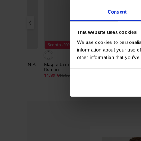
Consent
This website uses cookies
We use cookies to personalis
LCOME20
Sconto -30%
-20% WELCO
information about your use of
5
other information that you’ve
 in cotone MEN-A
Maglietta in cotone MEN-A
Maglietta in 
Roman
Roman II
11,89 €
16,99 €
16,99 €
13,59 €
ce:
WELCOME20
codice: