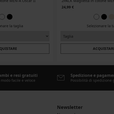
otone MEN-A Oscar II
2PACK Maglietta in cotone ME
24,99 €
onare la taglia
Selezionare la t
QUISTARE
ACQUISTAR
ambi e resi gratuiti
Spedizione e pagame
 modo facile e veloce
Possibilità di spedizione 
Newsletter