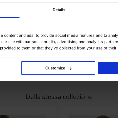
Details
Svendita
Svendita
e content and ads, to provide social media features and to analy
ME20
Sconto -50%
Sconto -70%
 our site with our social media, advertising and analytics partn
5
 provided to them or that they’ve collected from your use of their
cotone MEN-A
Costume a pantaloncino
Camicia da notte 
MEN-A Summer Paradise
Elf
12,49 €
24,99 €
9,30 €
30,99 €
Customize
WELCOME20
Della stessa collezione