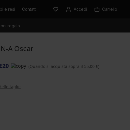
i e resi
Contatti
Accedi
Carrello
oni regalo
EN-A Oscar
E20
(Quando si acquista sopra il 55,00 €)
delle taglie