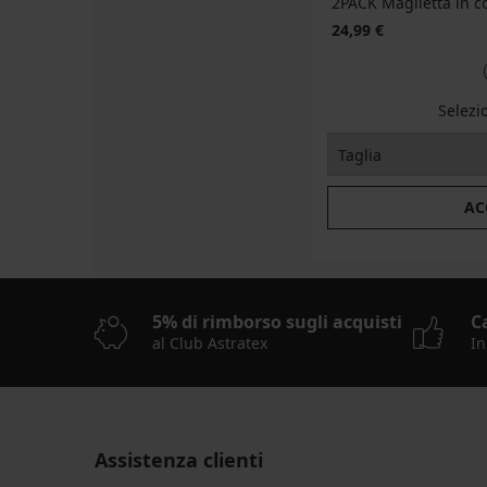
2PACK Maglietta in c
24,99 €
Selezi
AC
5% di rimborso sugli acquisti
C
al Club Astratex
In
Assistenza clienti