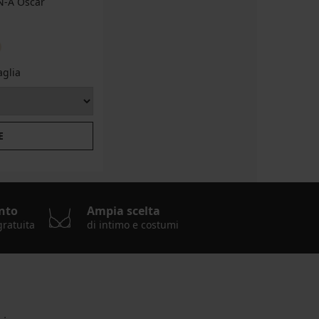
N-A Oscar
aglia
E
nto
Ampia scelta
gratuita
di intimo e costumi