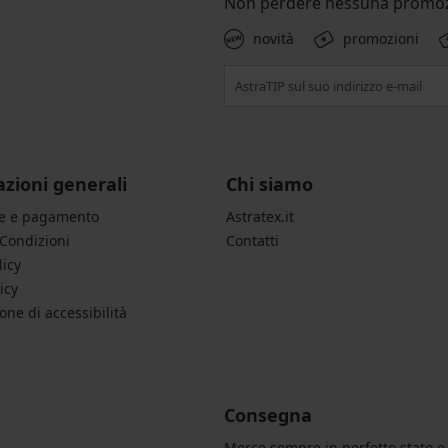
Non perdere nessuna promoz
novità
promozioni
zioni generali
Chi siamo
ne e pagamento
Astratex.it
 Condizioni
Contatti
licy
icy
one di accessibilità
Consegna
Merce sempre in perfetto stato e 