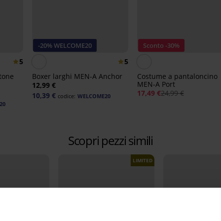
-20% WELCOME20
Sconto -30%
5
5
tone
Boxer larghi MEN-A Anchor
Costume a pantaloncino
MEN-A Port
12,99 €
17,49 €
24,99 €
10,39 €
codice:
WELCOME20
20
Scopri pezzi simili
LIMITED