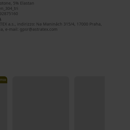
otone, 5% Elastan
n_304_tri
92875160
A
EX a.s., indirizzo: Na Maninách 315/4, 17000 Praha,
ia, e-mail: gpsr@astratex.com
ITED