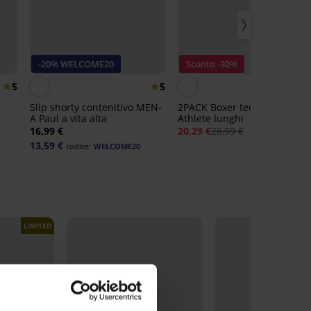
-20% WELCOME20
Sconto -30%
5
5
Slip shorty contenitivo MEN-
2PACK Boxer tecnici MEN-A
A Paul a vita alta
Athlete lunghi
16,99 €
20,29 €
28,99 €
13,59 €
codice:
WELCOME20
LIMITED