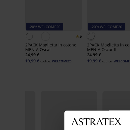
-20% WELCOME20
-20% WELCOME20
5
2PACK Maglietta in cotone
2PACK Maglietta in co
MEN-A Oscar
MEN-A Oscar II
24,99 €
24,99 €
19,99 €
19,99 €
codice:
WELCOME20
codice:
WELCOME