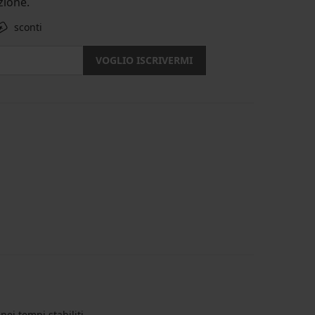
ione.
sconti
VOGLIO ISCRIVERMI
nei tempi stabiliti