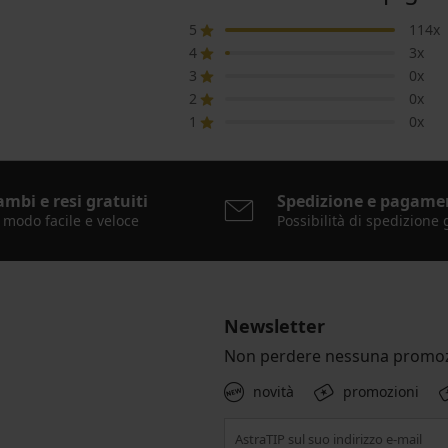
5
114x
4
3x
3
0x
2
0x
1
0x
ambi e resi gratuiti
Spedizione e pagame
 modo facile e veloce
Possibilità di spedizione 
Newsletter
Non perdere nessuna promoz
novità
promozioni