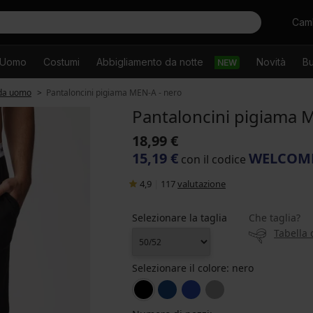
Cercare
Camb
Uomo
Costumi
Abbigliamento da notte
Novità
Bu
NEW
 da uomo
Pantaloncini pigiama MEN-A - nero
Pantaloncini pigiama 
18,99 €
15,19 €
WELCOM
con il codice
4,9
|
117
valutazione
Selezionare la taglia
Che taglia?
Tabella 
Selezionare il colore:
nero