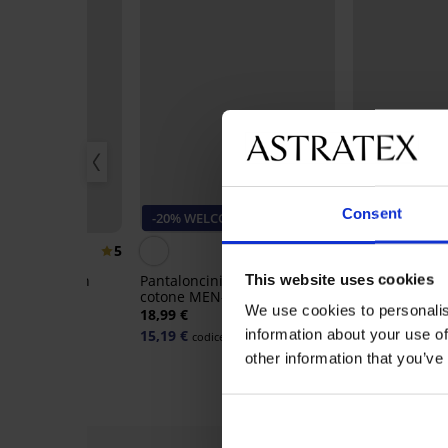
Consent
0%
-20% WELCOME20
Sconto -50%
5
This website uses cookies
del pigiama in
Pantaloncini del pigiama in
N-A Oliver
cotone MEN-A John
3 PACK slip 
We use cookies to personalis
99 €
18,99 €
10,49 €
20,99 €
information about your use of
15,19 €
codice:
WELCOME20
other information that you’ve