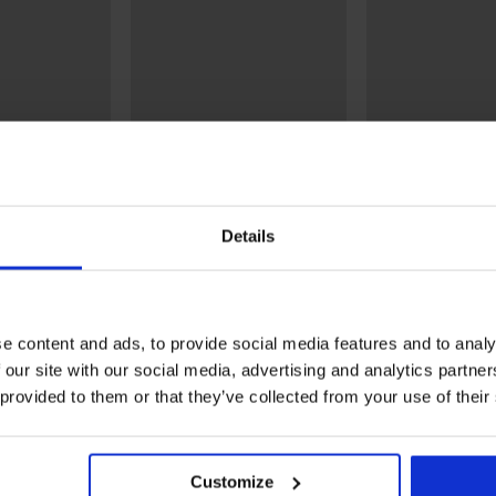
Svendita
Details
-20% WELCOME20
Sconto -70%
4,9
4,9
3PACK Slip in b
IV
MEN-A
3PACK calzini in bambù
e content and ads, to provide social media features and to analy
8,10 €
26,99 €
MEN-A lunghi
 our site with our social media, advertising and analytics partn
10,99 €
 provided to them or that they’ve collected from your use of their
8,79 €
codice:
WELCOME20
Customize