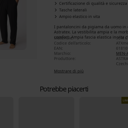
Certificazione di qualità e sicurez
Tasche laterali
Ampio elastico in vita
I pantaloncini da pigiama da uomo in c
Astratex. La vestibilita ampia e la mo
comfort. Ampia fascia elastica in vita
Materiale
95% C
Codice dell’articolo
ATXme
EAN
61816
Marchio
MEN-
Produttore
ASTRAT
Czech
Mostrare di più
Potrebbe piacerti
LIM