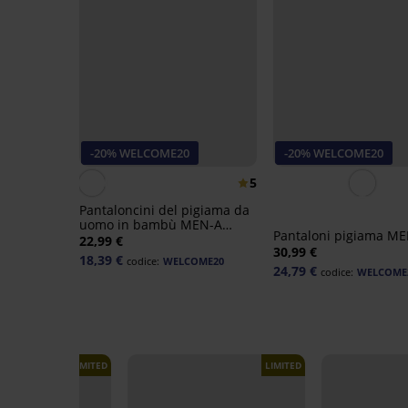
-20% WELCOME20
-20% WELCOME20
5
Pantaloncini del pigiama da
uomo in bambù MEN-A
Pantaloni pigiama M
Joseph
22,99 €
30,99 €
18,39 €
codice:
WELCOME20
24,79 €
codice:
WELCOME
LIMITED
LIMITED