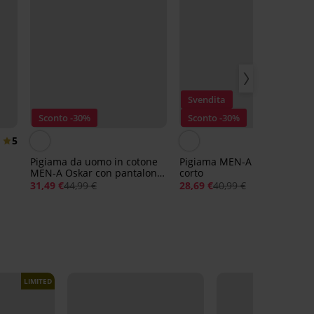
Svendita
Sconto -30%
Sconto -30%
5
4,
Pigiama da uomo in cotone
Pigiama MEN-A Bamboo
MEN-A Oskar con pantaloni
corto
lunghi
31,49 €
44,99 €
28,69 €
40,99 €
LIMITED