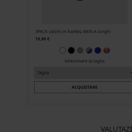
codice
18,39
WELCOME20
€
codice
WELCOME20
3PACK calzini in bambù MEN-A lunghi
10,99 €
Selezionare la taglia
ACQUISTARE
VALUTAZI