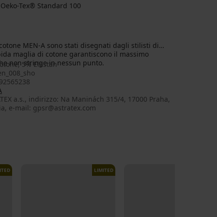
za Oeko-Tex® Standard 100
otone MEN-A sono stati disegnati dagli stilisti di
rbida maglia di cotone garantiscono il massimo
 che non stringe in nessun punto.
otone, 5% Elastan
n_008_sho
92565238
A
EX a.s., indirizzo: Na Maninách 315/4, 17000 Praha,
ia, e-mail: gpsr@astratex.com
ITED
LIMITED