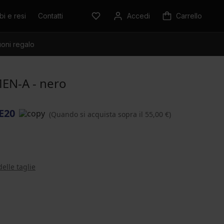
i e resi
Contatti
Accedi
Carrello
oni regalo
MEN-A - nero
E20
(Quando si acquista sopra il 55,00 €)
delle taglie