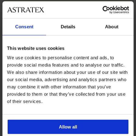
5% di rimborso sugli
Cambi e resi gratuiti
acquisti
Consent
Details
About
Spedizione e
Ampia scelta
pagamento
This website uses cookies
We use cookies to personalise content and ads, to
provide social media features and to analyse our traffic.
Assistenza clienti
We also share information about your use of our site with
Nei giorni feriali dalle 8.00 alle 16.00
our social media, advertising and analytics partners who
info@astratex.it
may combine it with other information that you’ve
provided to them or that they’ve collected from your use
of their services.
Newsletter
Non perdere nessuna promozione.
Allow all