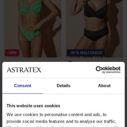
-30%
-20 % WELCOME20
Costume a due pezzi Limeon
Costume a due pezzi ad
asciugatura rapida Spacer
Sconto
Prezzo originale
82,58 €
117,98 €
3D...
Consent
Details
About
96,98 €
77,58 €
codice
WELCOME20
LIMITED
This website uses cookies
We use cookies to personalise content and ads, to
provide social media features and to analyse our traffic.