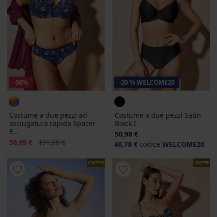
-50%
-20 % WELCOME20
Costume a due pezzi ad
Costume a due pezzi Satin
asciugatura rapida Spacer
Black I
F...
50,98 €
Sconto
Prezzo originale
50,99 €
101,98 €
40,78 €
codice
WELCOME20
LIMITED
LIMITED