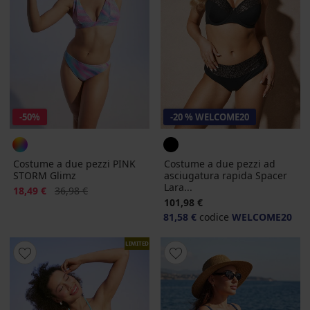
-50%
-20 % WELCOME20
Costume a due pezzi PINK
Costume a due pezzi ad
STORM Glimz
asciugatura rapida Spacer
Lara...
Sconto
Prezzo originale
18,49 €
36,98 €
101,98 €
81,58 €
codice
WELCOME20
LIMITED