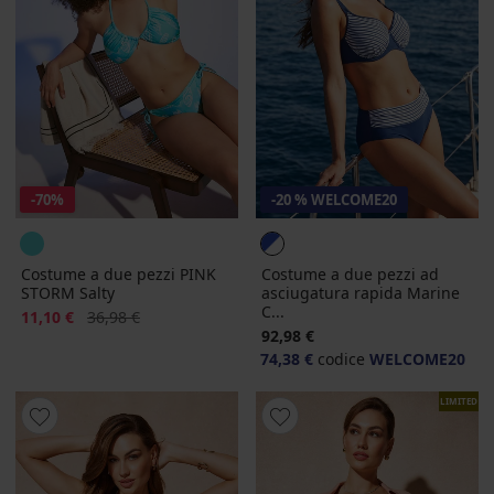
-70%
-20 % WELCOME20
Costume a due pezzi PINK
Costume a due pezzi ad
STORM Salty
asciugatura rapida Marine
C...
Sconto
Prezzo originale
11,10 €
36,98 €
92,98 €
74,38 €
codice
WELCOME20
LIMITED