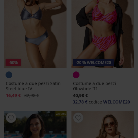
-50%
-20 % WELCOME20
Costume a due pezzi Satin
Costume a due pezzi
Steel-blue IV
Glowtide III
Sconto
Prezzo originale
16,49 €
32,98 €
40,98 €
32,78 €
codice
WELCOME20
LIMITED