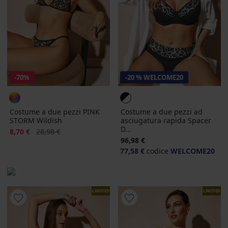
-70%
-20 % WELCOME20
Costume a due pezzi PINK
Costume a due pezzi ad
STORM Wildish
asciugatura rapida Spacer
D...
Sconto
Prezzo originale
8,70 €
28,98 €
96,98 €
77,58 €
codice
WELCOME20
LIMITED
LIMITED