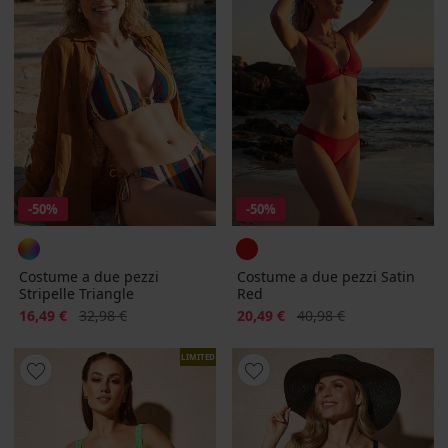
-50%
-50%
Costume a due pezzi
Costume a due pezzi Satin
Stripelle Triangle
Red
Sconto
Prezzo originale
Sconto
Prezzo originale
16,49 €
32,98 €
20,49 €
40,98 €
LIMITED