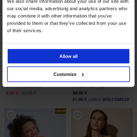
We also share information about your use of our site with
our social media, advertising and analytics partners who
may combine it with other information that you’ve
provided to them or that they’ve collected from your use
of their services.
Allow all
-70%
-20 % WELCOME20
Customize
Costume a due pezzi PINK
Costume a due pezzi Dalji
STORM Wildish II
Yellow Push-Up
Sconto
Prezzo originale
9,90 €
32,98 €
39,98 €
31,98 €
codice
WELCOME20
LIMITED