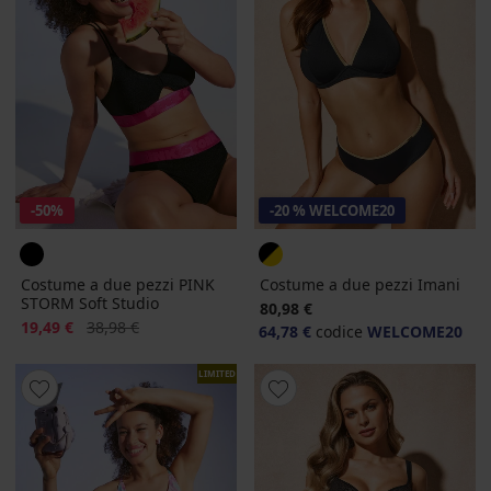
-50%
-20 % WELCOME20
Costume a due pezzi PINK
Costume a due pezzi Imani
STORM Soft Studio
80,98 €
Sconto
Prezzo originale
19,49 €
38,98 €
64,78 €
codice
WELCOME20
LIMITED