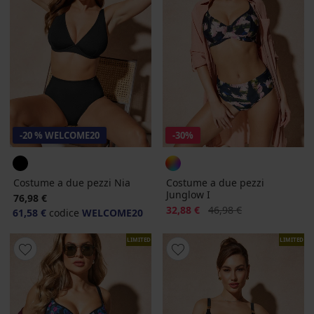
-20 % WELCOME20
-30%
Costume a due pezzi Nia
Costume a due pezzi
Junglow I
76,98 €
Sconto
Prezzo originale
32,88 €
46,98 €
61,58 €
codice
WELCOME20
LIMITED
LIMITED