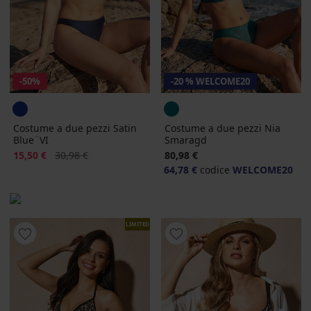
-50%
-20 % WELCOME20
Costume a due pezzi Satin
Costume a due pezzi Nia
Blue¨VI
Smaragd
Sconto
Prezzo originale
15,50 €
30,98 €
80,98 €
64,78 €
codice
WELCOME20
LIMITED