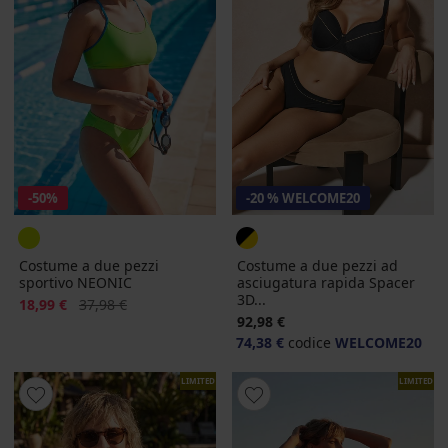
-50%
-20 % WELCOME20
Costume a due pezzi
Costume a due pezzi ad
sportivo NEONIC
asciugatura rapida Spacer
3D...
Sconto
Prezzo originale
18,99 €
37,98 €
92,98 €
74,38 €
codice
WELCOME20
LIMITED
LIMITED