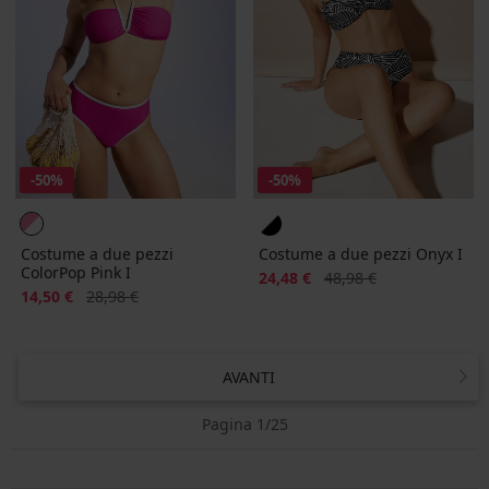
-50%
-50%
Costume a due pezzi
Costume a due pezzi Onyx I
ColorPop Pink I
Sconto
Prezzo originale
24,48 €
48,98 €
Sconto
Prezzo originale
14,50 €
28,98 €
AVANTI
Pagina 1/25