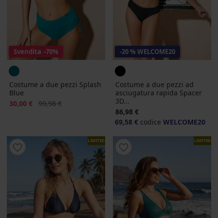
Svendita
-70%
-20 % WELCOME20
Costume a due pezzi Splash
Costume a due pezzi ad
Blue
asciugatura rapida Spacer
3D...
Sconto
Prezzo originale
30,00 €
99,98 €
86,98 €
69,58 €
codice
WELCOME20
LIMITED
LIMITED