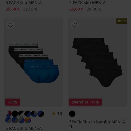
5 PACK slip MEN-A
5 PACK slip MEN-A
Sconto
Prezzo originale
Sconto
Prezzo originale
25,89 €
36,99 €
25,89 €
36,99 €
LIMITED
-30%
Svendita
-70%
4,9
5PACK Slip in bambù MEN-A
II
5 PACK slip MEN-A