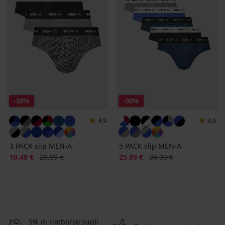
-50%
-30%
4,9
4,9
3 PACK slip MEN-A
5 PACK slip MEN-A
Sconto
Prezzo originale
Sconto
Prezzo originale
10,49 €
20,99 €
25,89 €
36,99 €
5% di rimborso sugli