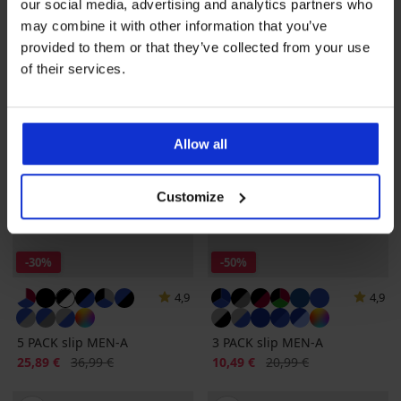
our social media, advertising and analytics partners who
may combine it with other information that you’ve
provided to them or that they’ve collected from your use
of their services.
Allow all
Customize
-30%
-50%
4,9
4,9
5 PACK slip MEN-A
3 PACK slip MEN-A
Sconto
Prezzo originale
Sconto
Prezzo originale
25,89 €
36,99 €
10,49 €
20,99 €