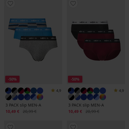
-50%
-50%
4,9
4,9
3 PACK slip MEN-A
3 PACK slip MEN-A
Sconto
Prezzo originale
Sconto
Prezzo originale
10,49 €
20,99 €
10,49 €
20,99 €