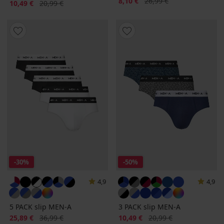
Sconto
Prezzo originale
8,10 €
26,99 €
Sconto
Prezzo originale
10,49 €
20,99 €
-30%
-50%
4,9
4,9
5 PACK slip MEN-A
3 PACK slip MEN-A
Sconto
Prezzo originale
Sconto
Prezzo originale
25,89 €
36,99 €
10,49 €
20,99 €