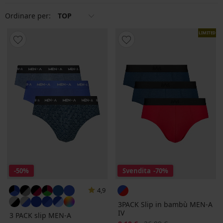
Ordinare per:
TOP
LIMITED
-50%
Svendita
-70%
4,9
3PACK Slip in bambù MEN-A
IV
3 PACK slip MEN-A