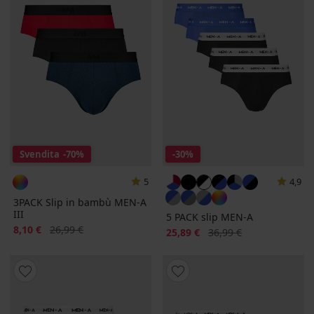
Svendita
-70%
-30%
5
4,9
3PACK Slip in bambù MEN-A
III
5 PACK slip MEN-A
Sconto
Prezzo originale
8,10 €
26,99 €
Sconto
Prezzo originale
25,89 €
36,99 €