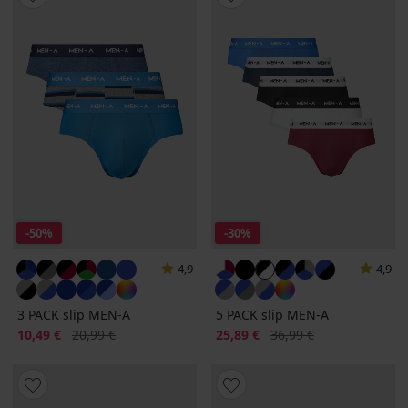
-50%
-30%
4,9
4,9
3 PACK slip MEN-A
5 PACK slip MEN-A
Sconto
Prezzo originale
Sconto
Prezzo originale
10,49 €
20,99 €
25,89 €
36,99 €