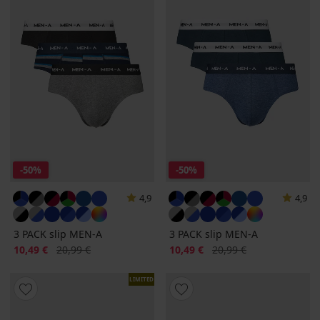
-50%
-50%
4,9
4,9
3 PACK slip MEN-A
3 PACK slip MEN-A
Sconto
Prezzo originale
Sconto
Prezzo originale
10,49 €
20,99 €
10,49 €
20,99 €
LIMITED