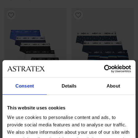
Consent
Details
About
-30%
-50%
This website uses cookies
4,9
4,9
We use cookies to personalise content and ads, to
5 PACK slip MEN-A
3 PACK slip MEN-A
provide social media features and to analyse our traffic.
Sconto
Prezzo originale
Sconto
Prezzo originale
25,89 €
36,99 €
10,49 €
20,99 €
We also share information about your use of our site with