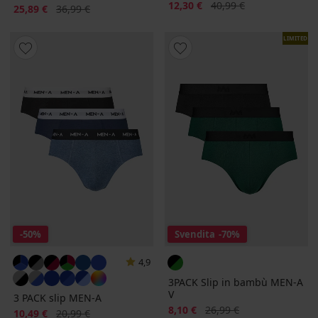
Sconto
Prezzo originale
12,30 €
40,99 €
Sconto
Prezzo originale
25,89 €
36,99 €
LIMITED
-50%
Svendita
-70%
4,9
3PACK Slip in bambù MEN-A
V
3 PACK slip MEN-A
Sconto
Prezzo originale
8,10 €
26,99 €
Sconto
Prezzo originale
10,49 €
20,99 €