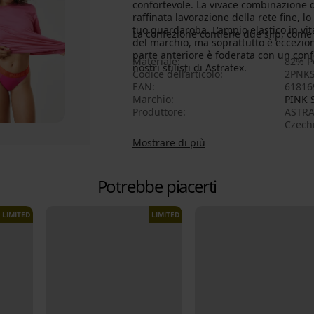
confortevole. La vivace combinazione d
raffinata lavorazione della rete fine,
tuo guardaroba. L'ampio elastico in vita
La confezione contiene due slip, come 
del marchio, ma soprattutto è eccezi
parte anteriore è foderata con un conf
Materiale
82% P
nostri stilisti di Astratex.
Codice dell’articolo
2PNKS
EAN
61816
Marchio
PINK
Produttore
ASTRAT
Czech
Mostrare di più
Potrebbe piacerti
LIMITED
LIMITED