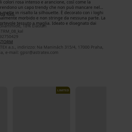
i colori rosa intenso e arancione, così come la
 lo rendono un capo trendy che non può mancare nel
 mette in risalto la silhouette. È decorato con i loghi
da foto.
onalmente morbido e non stringe da nessuna parte. La
ortevole tessuto a maglia. Ideato e disegnato dai
oliammide, 18% Elastan
TRM_08_kal
92750429
 STORM
EX a.s., indirizzo: Na Maninách 315/4, 17000 Praha,
ia, e-mail: gpsr@astratex.com
LIMITED
LIMITED