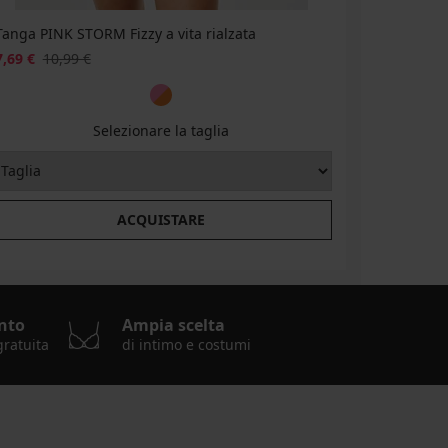
Tanga PINK STORM Fizzy a vita rialzata
2PACK Tan
7,69 €
10,99 €
14,69 €
2
Selezionare la taglia
ACQUISTARE
nto
Ampia scelta
gratuita
di intimo e costumi