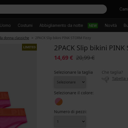
Cercare
Camb
Uomo
Costumi
Abbigliamento da notte
Novità
Bu
NEW
 da donna classiche
2PACK Slip bikini PINK STORM Fizzy
2PACK Slip bikini PINK
LIMITED
14,69 €
20,99 €
Selezionare la taglia
Che taglia?
Tabella 
Selezionare il colore:
Numero di pezzi: