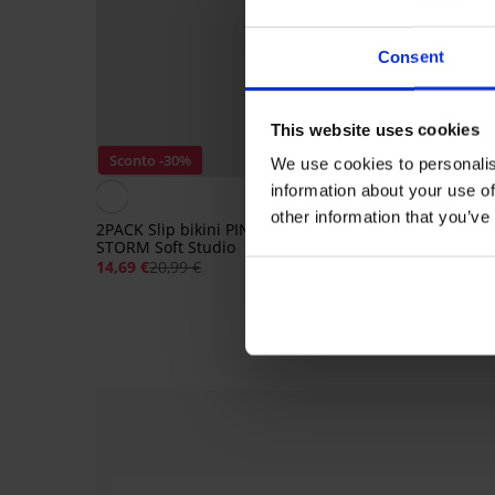
Consent
This website uses cookies
Sconto -30%
Sconto -30%
We use cookies to personalis
information about your use of
5
other information that you’ve
2PACK Slip bikini PINK
2PACK Tanga PINK S
STORM Soft Studio
Fizzy a vita rialzata
14,69 €
20,99 €
14,69 €
20,99 €