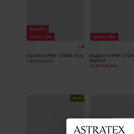
Svendita
Sconto -30%
Sconto -30%
5
Slip bikini PINK STORM Fizzy
Reggiseno PINK STOR
Bralette
7,69 €
10,99 €
14,69 €
20,99 €
LIMITED