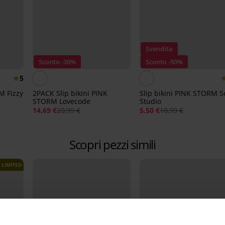
Svendita
Sconto -30%
Sconto -50%
5
M Fizzy
2PACK Slip bikini PINK
Slip bikini PINK STORM S
STORM Lovecode
Studio
14,69 €
20,99 €
5,50 €
10,99 €
Scopri pezzi simili
LIMITED