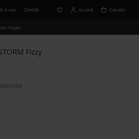
i e resi
Contatti
Accedi
Carrello
oni regalo
 STORM Fizzy
delle taglie