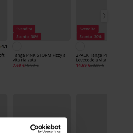
Svendita
Svendita
Sconto -30%
Sconto -30%
4,1
oft
Tanga PINK STORM Fizzy a
2PACK Tanga PINK STORM
vita rialzata
Lovecode a vita rialzata
7,69 €
10,99 €
14,69 €
20,99 €