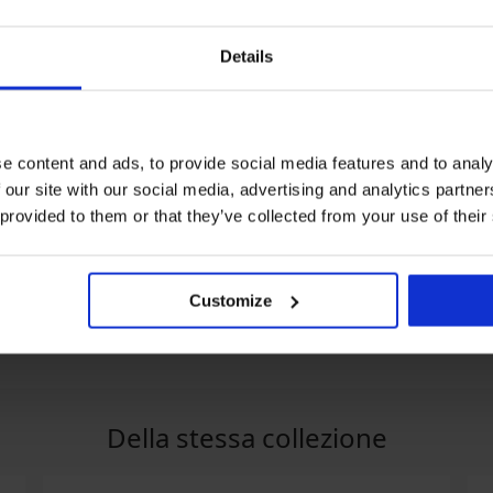
Details
-20% WELCOME20
Sconto -30%
e content and ads, to provide social media features and to analy
 our site with our social media, advertising and analytics partn
4,3
 provided to them or that they’ve collected from your use of their
TORM
2PACK Slip classico in cotone
2PACK Slip bikini RIB
Pure a vita rialzata
11,89 €
16,99 €
16,99 €
13,59 €
codice:
WELCOME20
Customize
Della stessa collezione