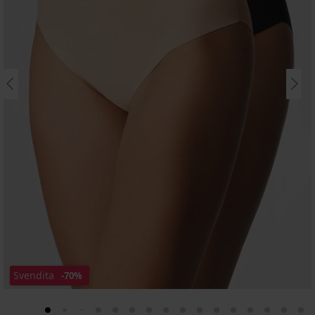
Svendita
-70%