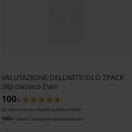
VALUTAZIONE DELL’ARTICOLO 2PACK
Slip classico Dani
100
%
-20 % WELCOME20
18 clienti hanno valutato questo articolo
5
100
%
clienti consigliano questo articolo
Kit
adattamento