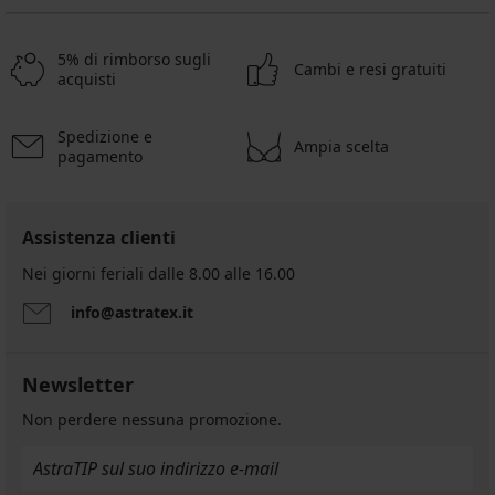
reggiseno
20,99
€
5% di rimborso sugli
Cambi e resi gratuiti
16,79
acquisti
€
codice
WELCOME20
Spedizione e
Ampia scelta
pagamento
Assistenza clienti
Nei giorni feriali dalle 8.00 alle 16.00
info@astratex.it
Newsletter
Non perdere nessuna promozione.