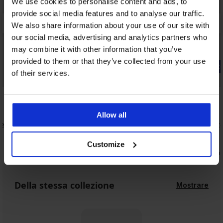
We use cookies to personalise content and ads, to
provide social media features and to analyse our traffic.
We also share information about your use of our site with
our social media, advertising and analytics partners who
may combine it with other information that you’ve
provided to them or that they’ve collected from your use
-20% WELCOME20
-20% WELC
of their services.
Bestseller
Bestseller
5
4,9
Reggiseno Push Perfect Balconette
Allow all
imbottito
ce New
Slip classi
52,99 €
larghi
42,39 €
codice:
WELCOME20
14,99 €
Customize
11,99 €
codic
Della stessa collezione
Mostrare