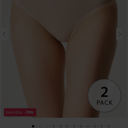
Svendita
-70%