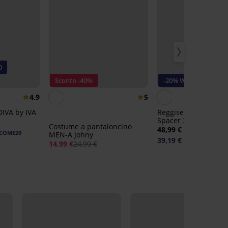
0
Sconto -40%
-20% WELCOME20
4,9
5
DIVA by IVA
Reggiseno effetto ri
Spacer 3D Gia Minim
Costume a pantaloncino
48,99 €
COME20
MEN-A Johny
39,19 €
codice:
WELCOM
14,99 €
24,99 €