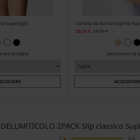
a Superlight
Canotta da donna Supima Supe
20,29 €
28,99 €
onare la taglia
Selezionare la t
QUISTARE
ACQUISTAR
ELL’ARTICOLO 2PACK Slip classico Sup
5
31x