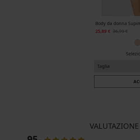
Body da donna Supim
25,89 €
36,99 €
Selezi
AC
VALUTAZIONE D
95