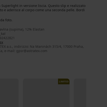
Superlight in versione liscia. Questo slip e realizzato
tto e aderisce al corpo come una seconda pelle. Bordi
da foto.
avlna (supima), 12% Elastan
_kal
92422821
ex
EX a.s., indirizzo: Na Maninách 315/4, 17000 Praha,
ia, e-mail: gpsr@astratex.com
LIMITED