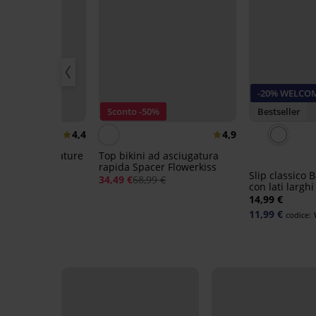
-20% WELCO
LCOME20
Sconto -50%
Bestseller
4,4
4,9
ico Bamboo Nature
Top bikini ad asciugatura
rapida Spacer Flowerkiss
Slip classico
34,49 €
68,99 €
ice:
WELCOME20
con lati larghi
14,99 €
11,99 €
codice: