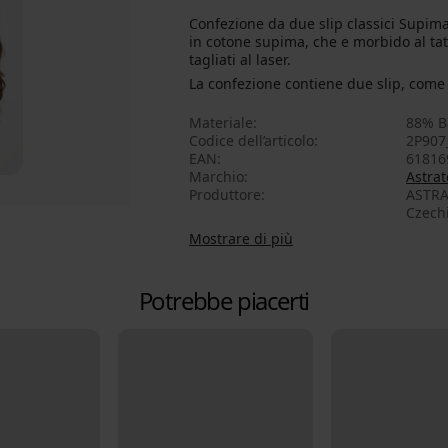
Confezione da due slip classici Supima 
in cotone supima, che e morbido al ta
tagliati al laser.
La confezione contiene due slip, come 
Materiale
88% B
Codice dell’articolo
2P907
EAN
61816
Marchio
Astrat
Produttore
ASTRAT
Czech
Mostrare di più
Potrebbe piacerti