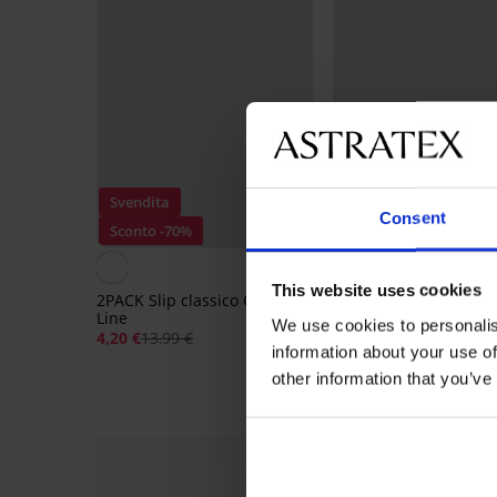
Svendita
Svendita
Consent
Sconto -70%
Sconto -70%
4,7
This website uses cookies
2PACK Slip classico Comfort
3PACK Slip classico C
Line
Line
We use cookies to personalis
4,20 €
13,99 €
5,70 €
18,99 €
information about your use of
other information that you’ve