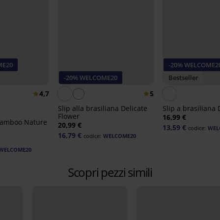
ME20
-20% WELCOME2
-20% WELCOME20
Bestseller
4,7
5
Slip alla brasiliana Delicate
Slip a brasiliana 
Flower
16,99 €
 Bamboo Nature
20,99 €
13,59 €
codice:
WEL
16,79 €
codice:
WELCOME20
WELCOME20
Scopri pezzi simili