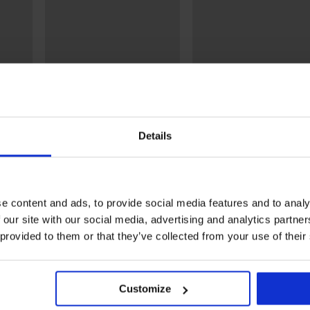
Svendita
Svendita
Details
Sconto -70%
Sconto -70%
4,6
4,3
omfort
2PACK Slip classico Flexi
3PACK Tanga Comfort Li
Bikini senza cuciture
4,20 €
13,99 €
e content and ads, to provide social media features and to analy
6,00 €
19,99 €
 our site with our social media, advertising and analytics partn
 provided to them or that they’ve collected from your use of their
Customize
Della stessa collezione