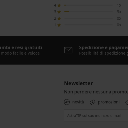
4
1x
3
3x
2
0x
1
0x
ambi e resi gratuiti
Spedizione e pagame
 modo facile e veloce
Possibilità di spedizione 
Newsletter
Non perdere nessuna promoz
novità
promozioni