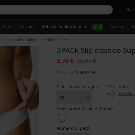
Cercare
Camb
Uomo
Costumi
Abbigliamento da notte
Novità
Bu
NEW
K Slip classico Supima Superlight - bianco
2PACK Slip classico Su
5,70 €
18,99 €
4,7
|
35
valutazione
Selezionare la taglia
Che taglia?
Tabella 
Selezionare il colore:
bianco
Numero di pezzi: