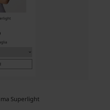
rlight
aglia
E
ima Superlight