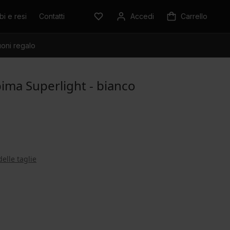
i e resi
Contatti
Accedi
Carrello
oni regalo
pima Superlight - bianco
delle taglie