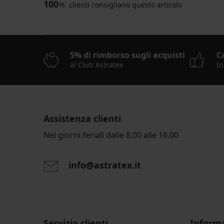
100
%
clienti consigliano questo articolo
5% di rimborso sugli acquisti
C
al Club Astratex
In
Assistenza clienti
Nei giorni feriali dalle 8.00 alle 16.00
info@astratex.it
Servizio clienti
Informa