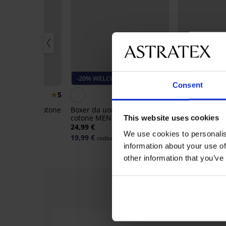
LCOME20
-20% WELCOME20
-20% WELCO
Consent
5
r larghi in cotone
Boxer da uomo larghi in
2PACK Boxer l
atzius
cotone MEN-A Christiano
MEN-A Richar
This website uses cookies
24,99 €
24,99 €
We use cookies to personalis
19,99 €
19,99 €
ce:
WELCOME20
codice:
WELCOME20
codice:
information about your use of
other information that you’ve