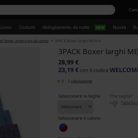
Cercare
Camb
Uomo
Costumi
Abbigliamento da notte
Novità
Bu
NEW
et boxer americani da uomo
3PACK Boxer larghi MEN-A
3PACK Boxer larghi M
28,99 €
23,19 €
WELCOM
con il codice
5
|
2
valutazione
Selezionare la taglia
Che taglia?
Tabella 
Selezionare il colore: