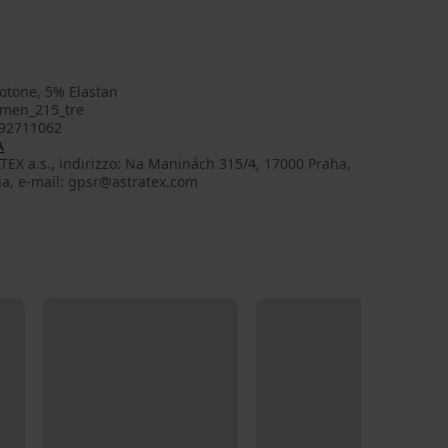
otone, 5% Elastan
men_215_tre
92711062
A
EX a.s., indirizzo: Na Maninách 315/4, 17000 Praha,
ia, e-mail: gpsr@astratex.com