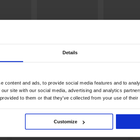
ME20
-20% WELCOME20
-20% WELCOME2
Details
5
5
arghi in cotone
3PACK Boxer larghi MEN-A
3PACK Boxer ME
d
Beer
24,99 €
30,99 €
19,99 €
codice:
WEL
e content and ads, to provide social media features and to analy
24,79 €
WELCOME20
codice:
WELCOME20
 our site with our social media, advertising and analytics partn
 provided to them or that they’ve collected from your use of their
Della stessa collezione
Customize