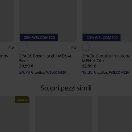
-20% WELCOME20
-20% WELCOME20
5
5
unny
3PACK Boxer larghi MEN-A
2PACK Canotta in cotone
Beer
MEN-A Oto
30,99 €
22,99 €
24,79 €
18,39 €
codice:
WELCOME20
codice:
WELCOME20
Scopri pezzi simili
LIMITED