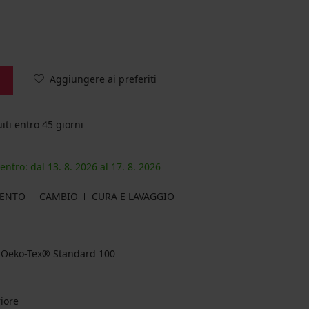
Aggiungere ai preferiti
iti entro 45 giorni
 entro: dal
13. 8.
2026
al
17. 8.
2026
MENTO
CAMBIO
CURA E LAVAGGIO
za Oeko-Tex® Standard 100
riore