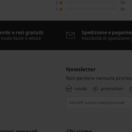
2
0x
1
0x
ambi e resi gratuiti
Spedizione e pagame
 modo facile e veloce
Possibilità di spedizione 
Newsletter
Non perdere nessuna promoz
novità
promozioni
zioni generali
Chi siamo