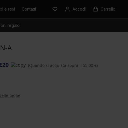
i e resi
Contatti
Accedi
Carrello
oni regalo
EN-A
E20
(Quando si acquista sopra il 55,00 €)
delle taglie