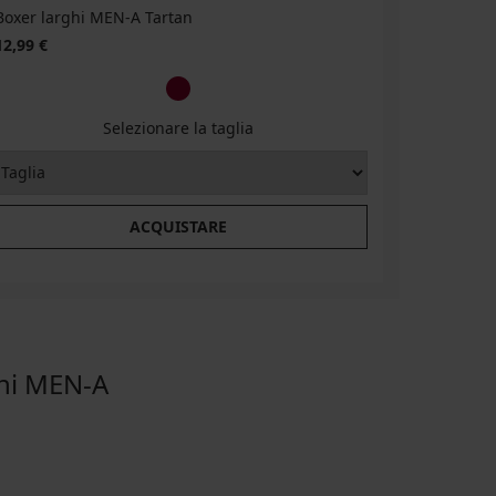
Boxer larghi MEN-A Tartan
Boxer lar
12,99 €
12,99 €
Selezionare la taglia
ACQUISTARE
hi MEN-A