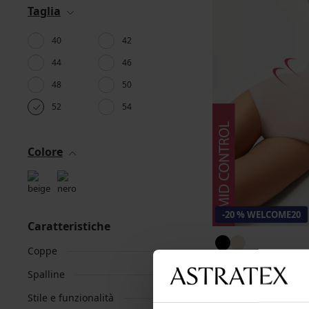
Taglia
40
42
44
46
48
50
52
54
Colore
-20 % WELCOME20
Caratteristiche
Coppe
Body contenitivo Lo
Spalline
35,99 €
28,79 €
codice
WEL
Stile e funzionalità