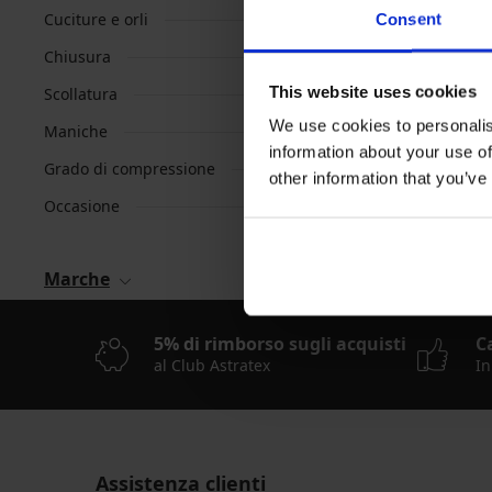
Cuciture e orli
Consent
Chiusura
This website uses cookies
Scollatura
We use cookies to personalis
Maniche
information about your use of
Grado di compressione
other information that you’ve
Occasione
Marche
5% di rimborso sugli acquisti
C
al Club Astratex
In
Assistenza clienti