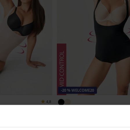
-20 % WELCOME20
4,8
ra
Body contenitivo Lora
35,99 €
COME20
28,79 €
codice
WELCOME20