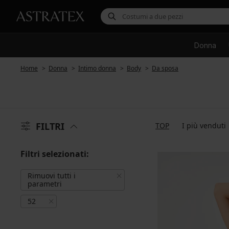
Donna
Home
Donna
Intimo donna
Body
Da sposa
FILTRI
TOP
I più venduti
Filtri selezionati:
Rimuovi tutti i
parametri
52