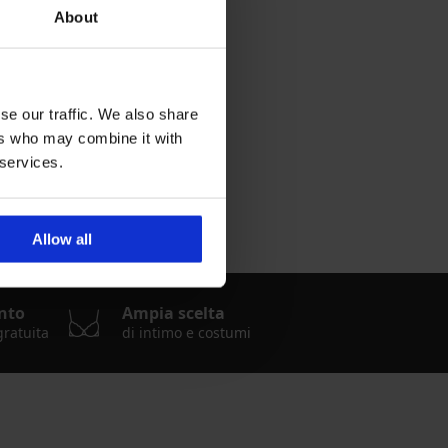
About
se our traffic. We also share
ers who may combine it with
 services.
Allow all
nto
Ampia scelta
gratuita
di intimo e costumi