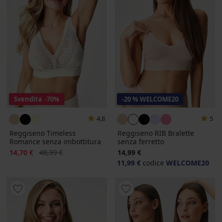
Svendita
-70%
-20 % WELCOME20
4,8
5
Reggiseno Timeless
Reggiseno RIB Bralette
Romance senza imbottitura
senza ferretto
Sconto
Prezzo originale
14,70 €
48,99 €
14,99 €
11,99 €
codice
WELCOME20