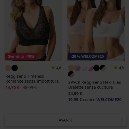
Svendita
-70%
-20 % WELCOME20
4,8
4,8
Reggiseno Timeless
Romance senza imbottitura
2PACK Reggiseno Flexi Cleo
Sconto
Prezzo originale
Bralette senza cuciture
14,70 €
48,99 €
24,99 €
19,99 €
codice
WELCOME20
AVANTI