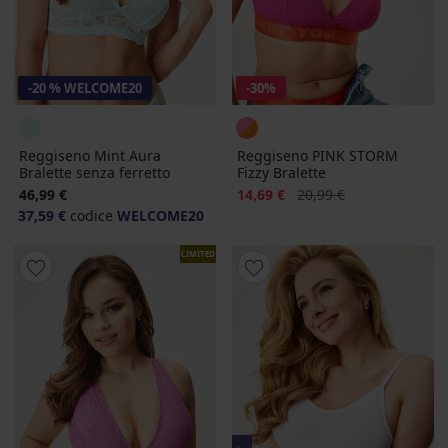
-20 % WELCOME20
-30%
Reggiseno Mint Aura
Reggiseno PINK STORM
Bralette senza ferretto
Fizzy Bralette
Sconto
Prezzo originale
46,99 €
14,69 €
20,99 €
37,59 €
codice
WELCOME20
LIMITED