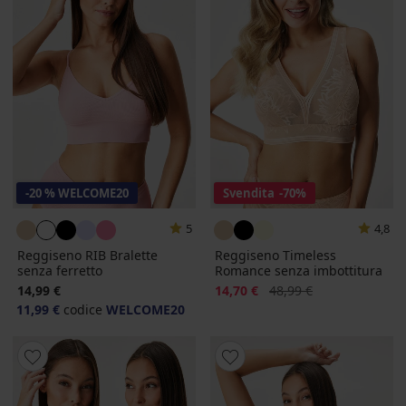
-20 % WELCOME20
Svendita
-70%
5
4,8
Reggiseno RIB Bralette
Reggiseno Timeless
senza ferretto
Romance senza imbottitura
Sconto
Prezzo originale
14,99 €
14,70 €
48,99 €
11,99 €
codice
WELCOME20