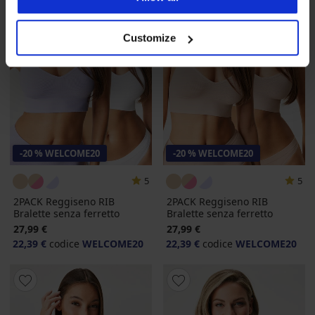
Customize
-20 % WELCOME20
-20 % WELCOME20
5
5
2PACK Reggiseno RIB
2PACK Reggiseno RIB
Bralette senza ferretto
Bralette senza ferretto
27,99 €
27,99 €
22,39 €
codice
WELCOME20
22,39 €
codice
WELCOME20