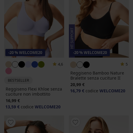
-20 % WELCOME20
-20 % WELCOME20
4,6
5
Reggiseno Bamboo Nature
Bralette senza cuciture II
BESTSELLER
20,99 €
Reggiseno Flexi Khloe senza
16,79 €
codice
WELCOME20
cuciture non imbottito
16,99 €
13,59 €
codice
WELCOME20