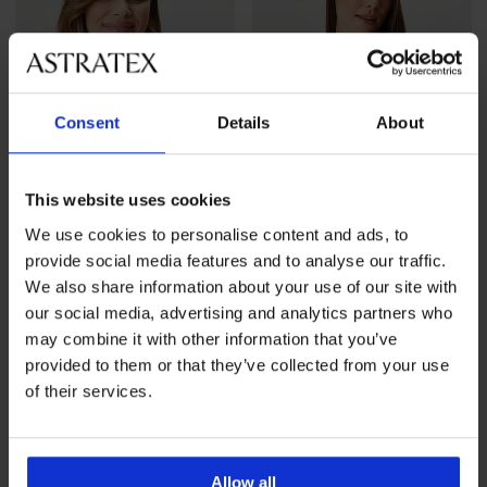
Consent
Details
About
This website uses cookies
We use cookies to personalise content and ads, to
Svendita
-50%
-20 % WELCOME20
provide social media features and to analyse our traffic.
4,8
5
We also share information about your use of our site with
our social media, advertising and analytics partners who
Reggiseno Amour Air
Reggiseno RIB Bralette
Bralette senza ferretto
senza ferretto
may combine it with other information that you’ve
Sconto
Prezzo originale
20,50 €
40,99 €
14,99 €
provided to them or that they’ve collected from your use
11,99 €
codice
WELCOME20
of their services.
Allow all