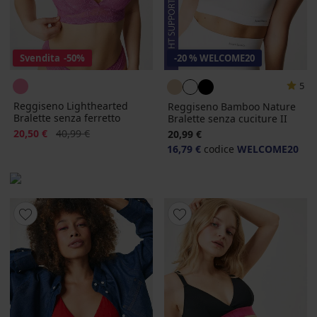
Svendita
-50%
-20 % WELCOME20
5
Reggiseno Lighthearted
Reggiseno Bamboo Nature
Bralette senza ferretto
Bralette senza cuciture II
Sconto
Prezzo originale
20,50 €
40,99 €
20,99 €
16,79 €
codice
WELCOME20