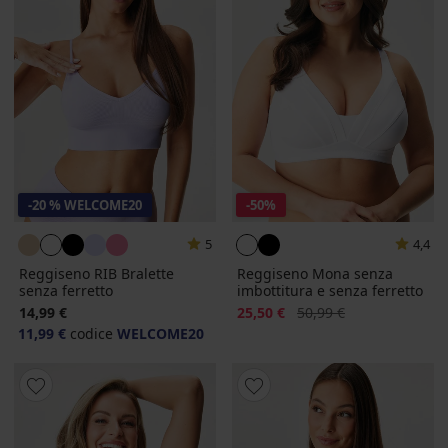
-20 % WELCOME20
-50%
5
4,4
Reggiseno RIB Bralette
Reggiseno Mona senza
senza ferretto
imbottitura e senza ferretto
Sconto
Prezzo originale
14,99 €
25,50 €
50,99 €
11,99 €
codice
WELCOME20