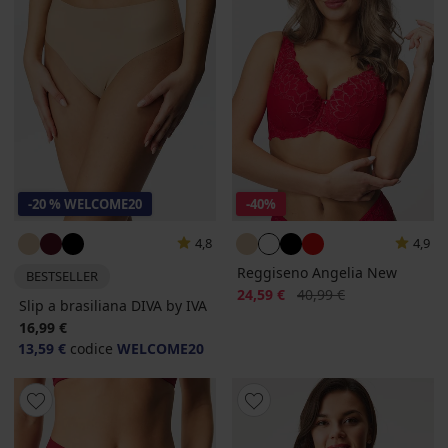
-20 % WELCOME20
-40%
4,8
4,9
Reggiseno Angelia New
BESTSELLER
Sconto
Prezzo originale
24,59 €
40,99 €
Slip a brasiliana DIVA by IVA
16,99 €
13,59 €
codice
WELCOME20