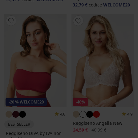
32,79 €
codice
WELCOME20
-20 % WELCOME20
-40%
4,8
4,9
Reggiseno Angelia New
BESTSELLER
Sconto
Prezzo originale
24,59 €
40,99 €
Reggiseno DIVA by IVA non