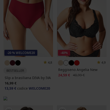
-20 % WELCOME20
-40%
4,8
4,9
Reggiseno Angelia New
BESTSELLER
Sconto
Prezzo originale
24,59 €
40,99 €
Slip a brasiliana DIVA by IVA
16,99 €
13,59 €
codice
WELCOME20