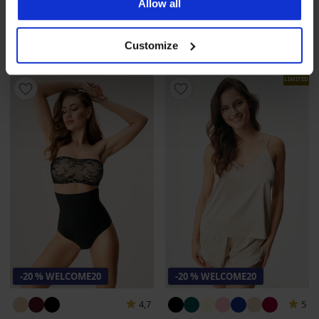
Allow all
Reggiseno DIVA by IVA non
23,99 €
imbottito
19,19 €
codice
WELCOME20
40,99 €
Customize
32,79 €
codice
WELCOME20
LIMITED
-20 % WELCOME20
-20 % WELCOME20
4,7
5