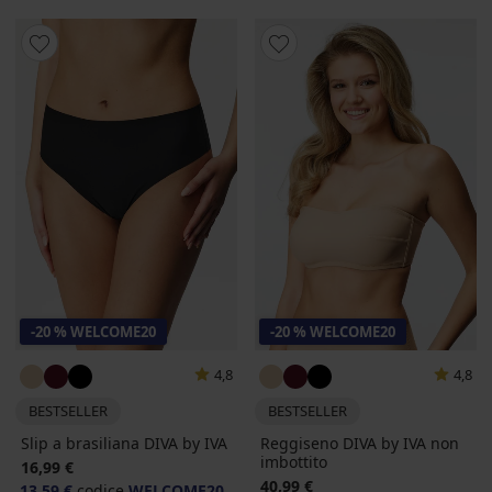
-20 % WELCOME20
-20 % WELCOME20
4,8
4,8
BESTSELLER
BESTSELLER
Slip a brasiliana DIVA by IVA
Reggiseno DIVA by IVA non
imbottito
16,99 €
40,99 €
13,59 €
codice
WELCOME20