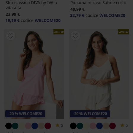
Slip classico DIVA by IVA a
Pigiama in raso Satine corto
vita alta
40,99 €
23,99 €
32,79 €
codice
WELCOME20
19,19 €
codice
WELCOME20
LIMITED
LIMITED
-20 % WELCOME20
-20 % WELCOME20
5
5