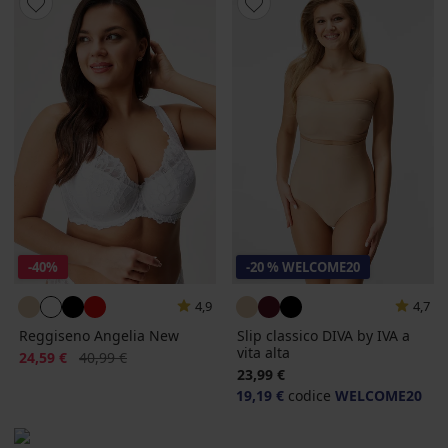
-40%
-20 % WELCOME20
4,9
4,7
Reggiseno Angelia New
Slip classico DIVA by IVA a
vita alta
Sconto
Prezzo originale
24,59 €
40,99 €
23,99 €
19,19 €
codice
WELCOME20