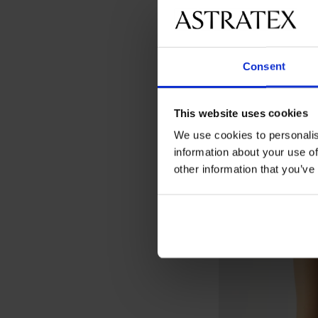
-30%
2PACK Calzini lungh
Consent
Sconto
Prezzo origin
2,79 €
3,99 €
This website uses cookies
We use cookies to personalis
information about your use of
other information that you’ve