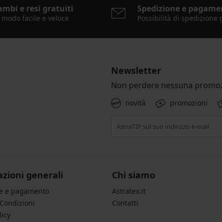
ambi e resi gratuiti
Spedizione e pagame
 modo facile e veloce
Possibilità di spedizione 
Newsletter
Non perdere nessuna promoz
novità
promozioni
zioni generali
Chi siamo
ne e pagamento
Astratex.it
 Condizioni
Contatti
licy