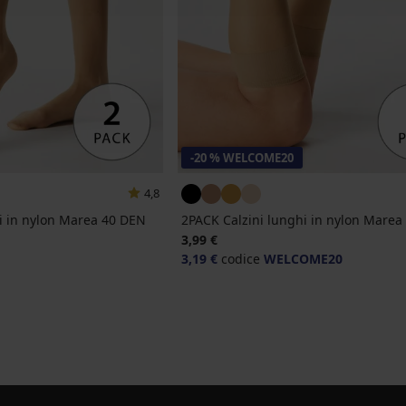
-20 % WELCOME20
4,8
i in nylon Marea 40 DEN
2PACK Calzini lunghi in nylon Marea
ale
3,99 €
3,19 €
codice
WELCOME20