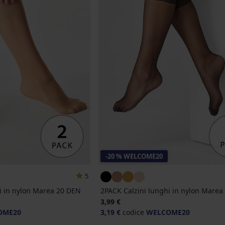
-20 % WELCOME20
5
i in nylon Marea 20 DEN
2PACK Calzini lunghi in nylon Marea
3,99 €
OME20
3,19 €
codice
WELCOME20