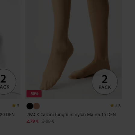
-30%
5
4,3
 20 DEN
2PACK Calzini lunghi in nylon Marea 15 DEN
Sconto
Prezzo originale
2,79 €
3,99 €