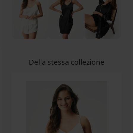
Della stessa collezione
-40%
-30%
ED
5
4,9
Camicia
in
Camicia
modal