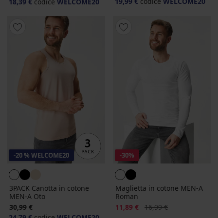
19,99 €
codice
WELCOME20
18,39 €
codice
WELCOME20
-20 % WELCOME20
-30%
3PACK Canotta in cotone
Maglietta in cotone MEN-A
MEN-A Oto
Roman
Sconto
Prezzo originale
30,99 €
11,89 €
16,99 €
24,79 €
codice
WELCOME20