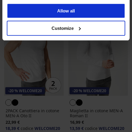
Allow all
Customize
-20 % WELCOME20
-20 % WELCOME20
2PACK Canottiera in cotone
Maglietta in cotone MEN-A
MEN-A Oto II
Roman II
22,99 €
16,99 €
18,39 €
codice
WELCOME20
13,59 €
codice
WELCOME20