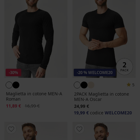
-30%
-20 % WELCOME20
5
Maglietta in cotone MEN-A
2PACK Maglietta in cotone
Roman
MEN-A Oscar
Sconto
Prezzo originale
11,89 €
16,99 €
24,99 €
19,99 €
codice
WELCOME20