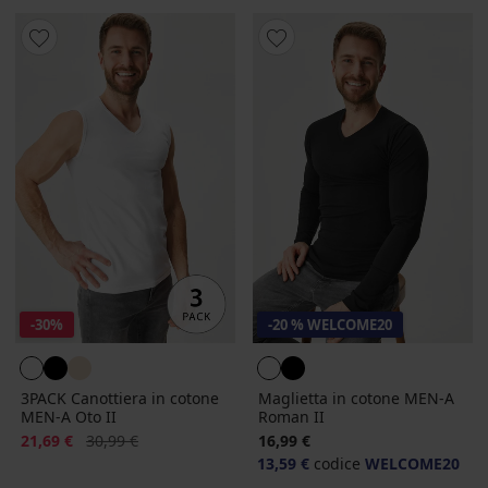
-30%
-20 % WELCOME20
3PACK Canottiera in cotone
Maglietta in cotone MEN-A
MEN-A Oto II
Roman II
Sconto
Prezzo originale
21,69 €
30,99 €
16,99 €
13,59 €
codice
WELCOME20