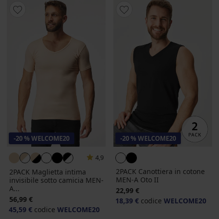
-20 % WELCOME20
-20 % WELCOME20
4,9
2PACK Canottiera in cotone
2PACK Maglietta intima
MEN-A Oto II
invisibile sotto camicia MEN-
A...
22,99 €
56,99 €
18,39 €
codice
WELCOME20
45,59 €
codice
WELCOME20