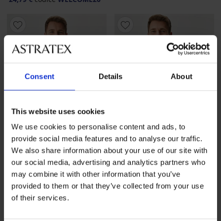
Consent
Details
About
This website uses cookies
We use cookies to personalise content and ads, to
provide social media features and to analyse our traffic.
We also share information about your use of our site with
-20 % WELCOME20
-20 % WELCOME20
our social media, advertising and analytics partners who
may combine it with other information that you’ve
provided to them or that they’ve collected from your use
3PACK Canotta in cotone
Maglietta in cotone MEN-A
MEN-A Oto
Oscar
of their services.
30,99 €
12,99 €
24,79 €
codice
WELCOME20
10,39 €
codice
WELCOME20