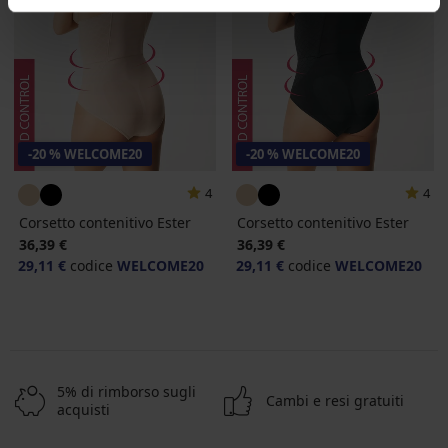
-20 % WELCOME20
-20 % WELCOME20
4
4
Corsetto contenitivo Ester
Corsetto contenitivo Ester
36,39 €
36,39 €
29,11 €
codice
WELCOME20
29,11 €
codice
WELCOME20
5% di rimborso sugli
Cambi e resi gratuiti
acquisti