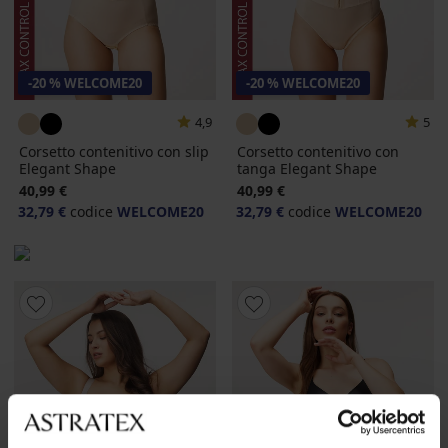
-20 % WELCOME20
-20 % WELCOME20
4,9
5
Corsetto contenitivo con slip
Corsetto contenitivo con
Elegant Shape
tanga Elegant Shape
40,99 €
40,99 €
32,79 €
codice
WELCOME20
32,79 €
codice
WELCOME20