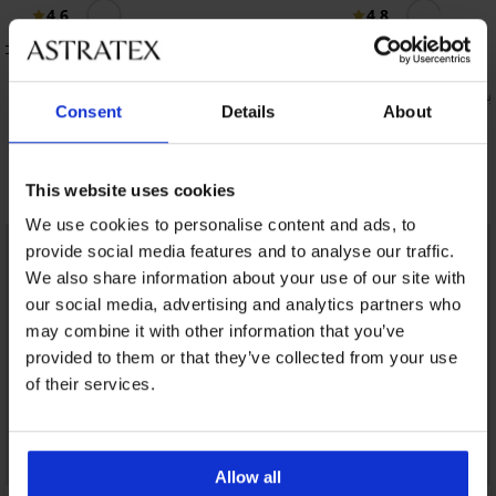
4,6
4,8
 con
Reggiseno DIVA by IVA Lace senza
imbottitura
Costume a 
48,99 €
14,99 €
24,99
39,19 €
Consent
Details
About
codice:
WELCOME20
Scopri pezzi simili
This website uses cookies
We use cookies to personalise content and ads, to
LIMITED
LIMITED
provide social media features and to analyse our traffic.
We also share information about your use of our site with
our social media, advertising and analytics partners who
may combine it with other information that you’ve
provided to them or that they’ve collected from your use
of their services.
Allow all