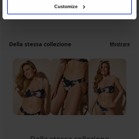
5
5
Customize
 II
Costume intero Gimbya
Costume in
20,50 €
20,50 €
40,99 €
40,99
Della stessa collezione
Mostrare
Della stessa collezione