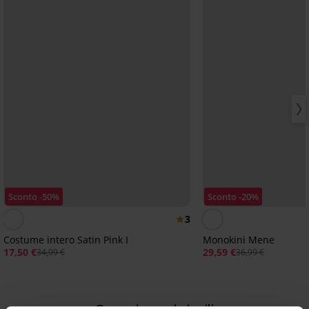
Sconto -50%
Sconto -20%
3
Costume intero Satin Pink I
Monokini Mene
17,50 €
29,59 €
34,99 €
36,99 €