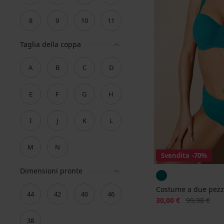
8
9
10
11
Taglia della coppa
A
B
C
D
E
F
G
H
I
J
K
L
M
N
Svendita
-70%
Dimensioni pronte
Costume a due pezz
44
42
40
46
Sconto
Prezzo origi
30,00 €
99,98 €
38