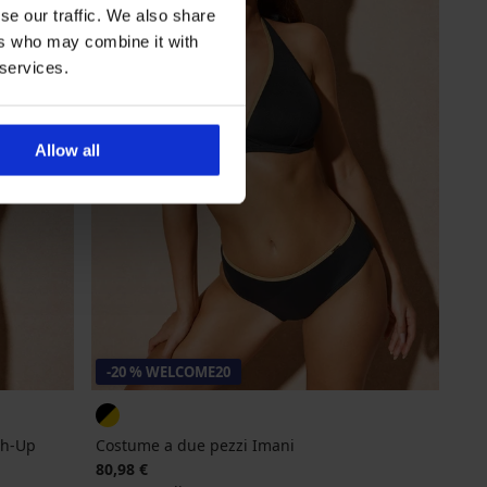
se our traffic. We also share
ers who may combine it with
 services.
Allow all
-20 % WELCOME20
sh-Up
Costume a due pezzi Imani
80,98 €