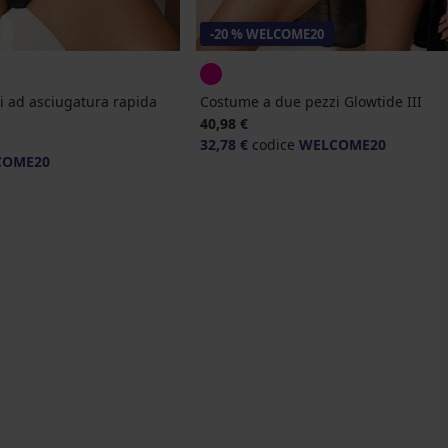
-20 % WELCOME20
 ad asciugatura rapida
Costume a due pezzi Glowtide III
40,98 €
32,78 €
codice
WELCOME20
COME20