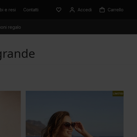
i e resi
Contatti
Accedi
Carrello
oni regalo
grande
LIMITED