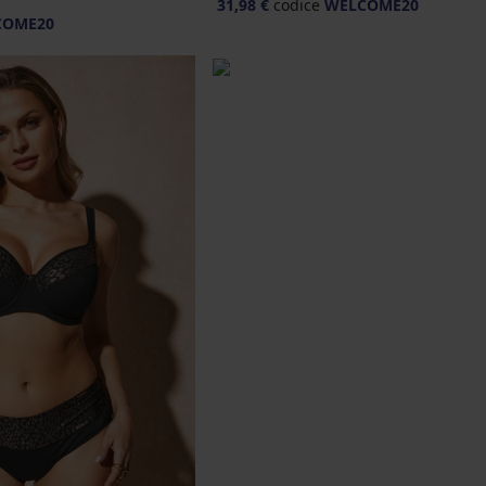
31,98 €
codice
WELCOME20
COME20