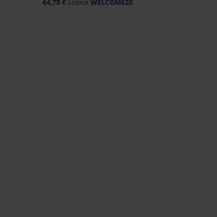
64,78 €
codice
WELCOME20