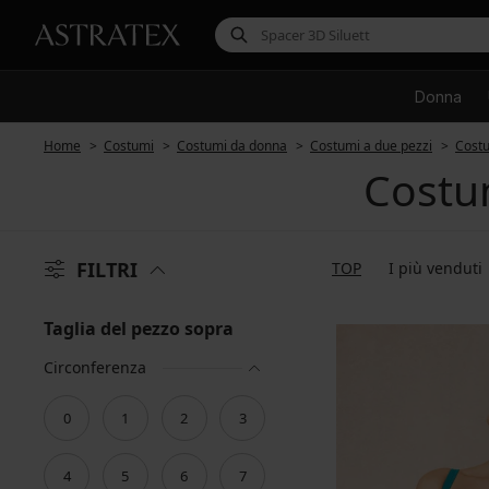
Donna
Home
Costumi
Costumi da donna
Costumi a due pezzi
Costu
Costu
FILTRI
TOP
I più venduti
Taglia del pezzo sopra
Circonferenza
0
1
2
3
4
5
6
7