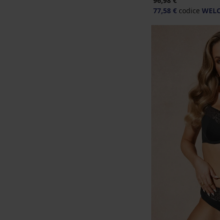
96,98 €
77,58 €
codice
WEL