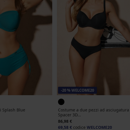
-20 % WELCOME20
i Splash Blue
Costume a due pezzi ad asciugatura
Spacer 3D...
nale
86,98 €
69,58 €
codice
WELCOME20