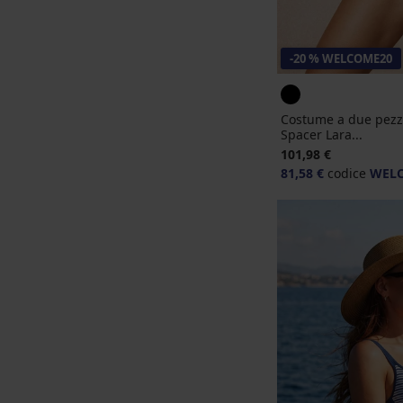
-20 % WELCOME20
Costume a due pezzi
Spacer Lara...
101,98 €
81,58 €
codice
WEL