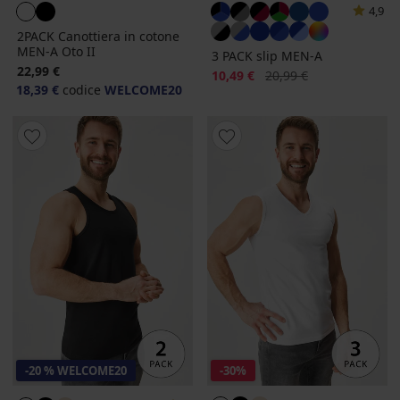
4,9
2PACK Canottiera in cotone
MEN-A Oto II
3 PACK slip MEN-A
22,99 €
Sconto
Prezzo originale
10,49 €
20,99 €
18,39 €
codice
WELCOME20
-20 % WELCOME20
-30%