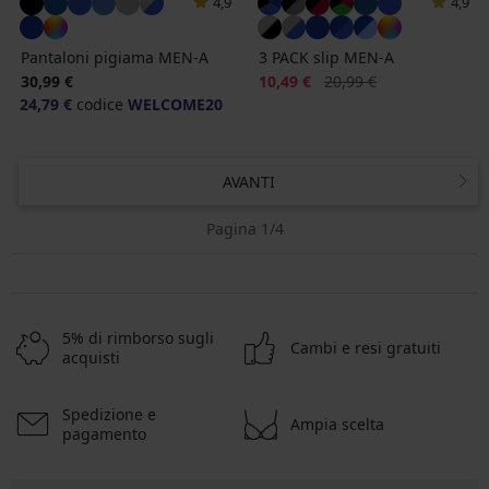
4,9
4,9
Pantaloni pigiama MEN-A
3 PACK slip MEN-A
Sconto
Prezzo originale
30,99 €
10,49 €
20,99 €
24,79 €
codice
WELCOME20
AVANTI
Pagina 1/4
5% di rimborso sugli
Cambi e resi gratuiti
acquisti
Spedizione e
Ampia scelta
pagamento