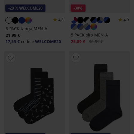
-20 % WELCOME20
-30%
4,8
4,9
3 PACK tanga MEN-A
5 PACK slip MEN-A
21,99 €
Sconto
Prezzo originale
17,59 €
codice
WELCOME20
25,89 €
36,99 €