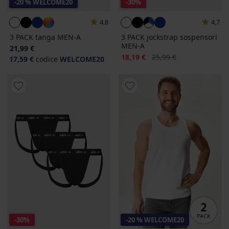
-20 % WELCOME20
-30%
4,8
4,7
3 PACK tanga MEN-A
3 PACK jockstrap sospensori
MEN-A
21,99 €
Sconto
Prezzo originale
18,19 €
25,99 €
17,59 €
codice
WELCOME20
-30%
-20 % WELCOME20