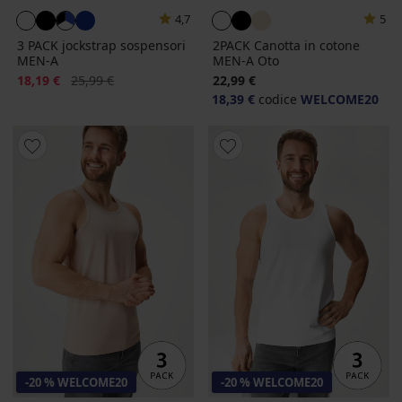
4,7
5
3 PACK jockstrap sospensori
2PACK Canotta in cotone
MEN-A
MEN-A Oto
Sconto
Prezzo originale
18,19 €
25,99 €
22,99 €
18,39 €
codice
WELCOME20
-20 % WELCOME20
-20 % WELCOME20