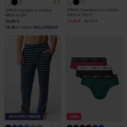
5
3PACK Canottiera in cotone
2PACK Canotta in cotone
MEN-A Oto II
MEN-A Oto
Sconto
Prezzo originale
21,69 €
30,99 €
22,99 €
18,39 €
codice
WELCOME20
-20 % WELCOME20
-50%