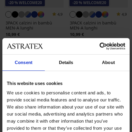
-20 % WELCOME20
-20 % WELCOME20
4,9
4,9
3PACK calzini in bambù
3PACK calzini in bambù
MEN-A lunghi
MEN-A lunghi
10,99 €
10,99 €
8,79 €
codice
WELCOME20
8,79 €
codice
WELCOME20
Consent
Details
About
This website uses cookies
We use cookies to personalise content and ads, to
provide social media features and to analyse our traffic.
We also share information about your use of our site with
our social media, advertising and analytics partners who
may combine it with other information that you’ve
provided to them or that they’ve collected from your use