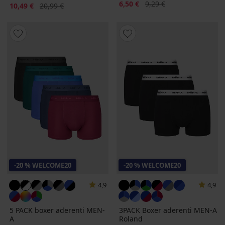
Sconto
Prezzo originale
6,50 €
9,29 €
Sconto
Prezzo originale
10,49 €
20,99 €
-20 % WELCOME20
-20 % WELCOME20
4,9
4,9
5 PACK boxer aderenti MEN-
3PACK Boxer aderenti MEN-A
A
Roland