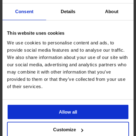
Consent
Details
About
This website uses cookies
-20 % WELCOME20
-20 % WELCOME20
We use cookies to personalise content and ads, to
4
4,6
provide social media features and to analyse our traffic.
Corsetto contenitivo Ester
Corsetto contenitivo Elegant
We also share information about your use of our site with
Shape
36,39 €
our social media, advertising and analytics partners who
36,99 €
29,11 €
codice
WELCOME20
may combine it with other information that you’ve
29,59 €
codice
WELCOME20
provided to them or that they’ve collected from your use
of their services.
Allow all
Customize