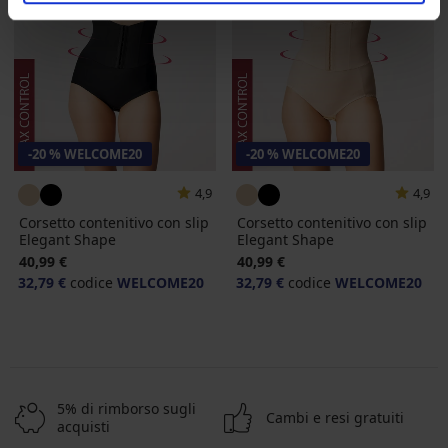
-20 % WELCOME20
-20 % WELCOME20
4,9
4,9
Corsetto contenitivo con slip
Corsetto contenitivo con slip
Elegant Shape
Elegant Shape
40,99 €
40,99 €
32,79 €
codice
WELCOME20
32,79 €
codice
WELCOME20
5% di rimborso sugli
Cambi e resi gratuiti
acquisti