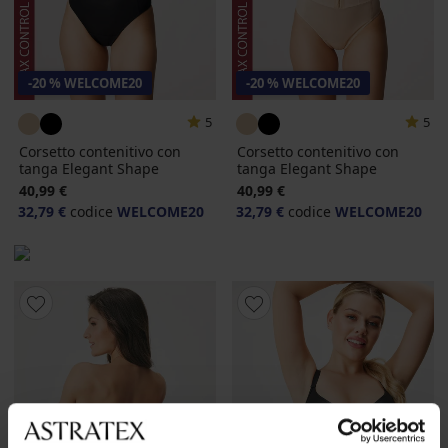
-20 % WELCOME20
-20 % WELCOME20
5
5
Corsetto contenitivo con
Corsetto contenitivo con
tanga Elegant Shape
tanga Elegant Shape
40,99 €
40,99 €
32,79 €
codice
WELCOME20
32,79 €
codice
WELCOME20