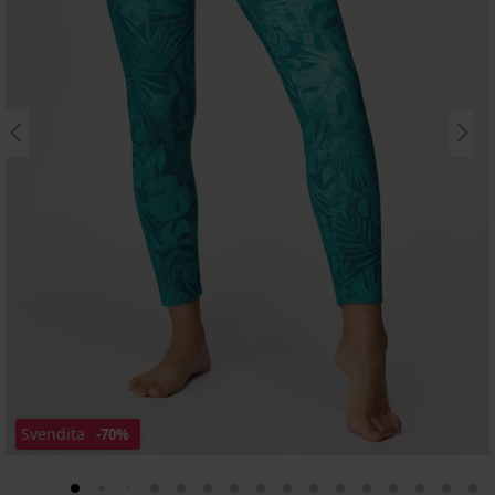
Svendita
-70%