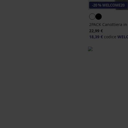
-20 % WELCOME20
2PACK Canottiera in
22,99 €
18,39 €
codice
WEL