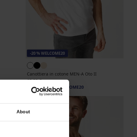
-20 % WELCOME20
Canottiera in cotone MEN-A Oto II
12,99 €
10,39 €
codice
WELCOME20
About