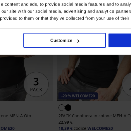
e content and ads, to provide social media features and to analy
 our site with our social media, advertising and analytics partn
 provided to them or that they’ve collected from your use of their
Customize
-20 % WELCOME20
otone MEN-A Oto
2PACK Canottiera in cotone MEN-A Ot
22,99 €
COME20
18,39 €
codice
WELCOME20