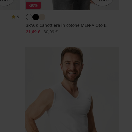
-30%
5
3PACK Canottiera in cotone MEN-A Oto II
Sconto
Prezzo originale
21,69 €
30,99 €