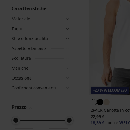
Caratteristiche
Materiale
Taglio
Stile e funzionalità
Aspetto e fantasia
Scollatura
Maniche
Occasione
Confezioni convenienti
-20 % WELCOME20
Prezzo
2PACK Canotta in c
22,99 €
18,39 €
codice
WEL