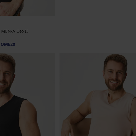
e MEN-A Oto II
COME20