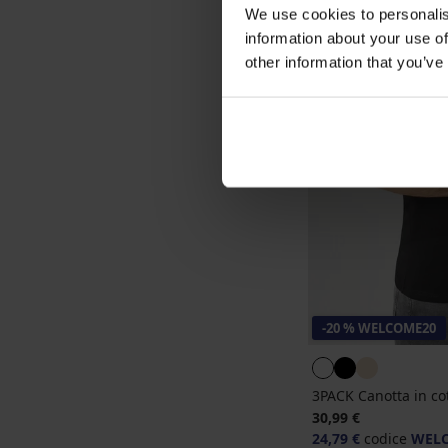
We use cookies to personalis
information about your use of
other information that you’ve
-20 % WELCOME20
3PACK Canotta in c
30,99 €
24,79 €
codice
WEL