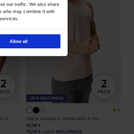
se our traffic. We also share
ers who may combine it with
 services.
Allow all
-20 % WELCOME20
5
o II
2PACK Canotta in cotone MEN-A Oto
22,99 €
18,39 €
codice
WELCOME20