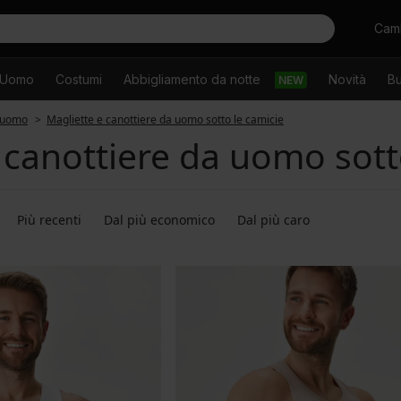
Cercare
Camb
Uomo
Costumi
Abbigliamento da notte
Novità
Bu
NEW
a uomo
Magliette e canottiere da uomo sotto le camicie
 canottiere da uomo sott
Più recenti
Dal più economico
Dal più caro