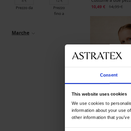
Costume a due pezz
Sconto
Prezzo origi
10,49 €
14,99 €
Prezzo da
Prezzo
fino a
Marche
Consent
This website uses cookies
We use cookies to personalis
information about your use of
other information that you’ve