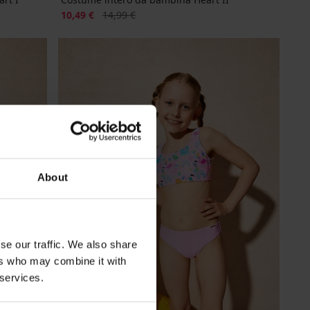
Sconto
Prezzo originale
10,49 €
14,99 €
About
se our traffic. We also share
ers who may combine it with
 services.