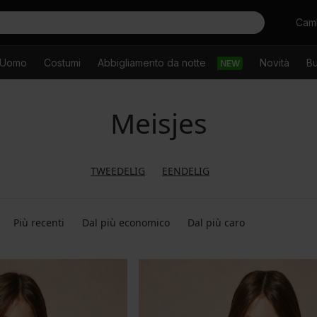
Cercare
Camb
Uomo
Costumi
Abbigliamento da notte
Novità
Bu
NEW
Meisjes
TWEEDELIG
EENDELIG
Più recenti
Dal più economico
Dal più caro