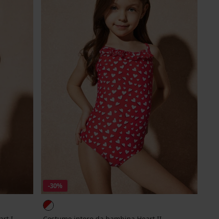
-30%
rt I
Costume intero da bambina Heart II