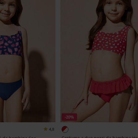
-20%
4,8
Costume a due pezzi da bambina Hea