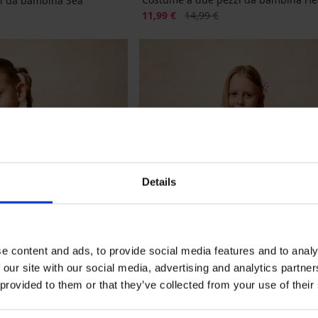
i da bambina Sea
Sconto
Prezzo originale
nale
11,99 €
14,99 €
Details
e content and ads, to provide social media features and to analy
 our site with our social media, advertising and analytics partn
 provided to them or that they’ve collected from your use of their