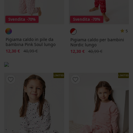
Svendita
-70%
Svendita
-70%
5
Pigiama caldo in pile da
Pigiama caldo per bambini
bambina Pink Soul lungo
Nordic lungo
Sconto
Prezzo originale
12,30 €
40,99 €
Sconto
Prezzo originale
12,30 €
40,99 €
LIMITED
LIMITED