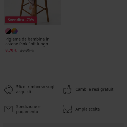
Svendita
-70%
Pigiama da bambina in
cotone Pink Soft lungo
Sconto
Prezzo originale
8,70 €
28,99 €
5% di rimborso sugli
Cambi e resi gratuiti
acquisti
Spedizione e
Ampia scelta
pagamento