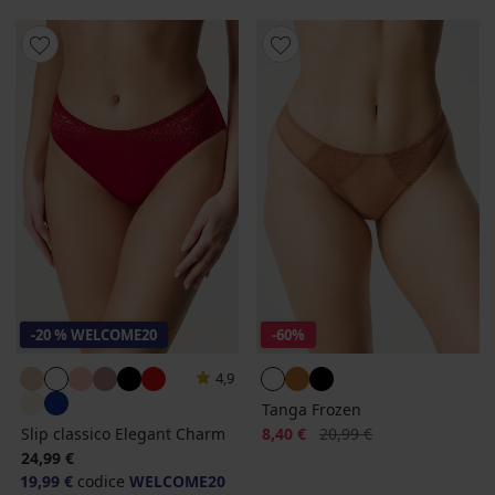
-20 % WELCOME20
-60%
4,9
Tanga Frozen
Sconto
Prezzo originale
Slip classico Elegant Charm
8,40 €
20,99 €
24,99 €
19,99 €
codice
WELCOME20