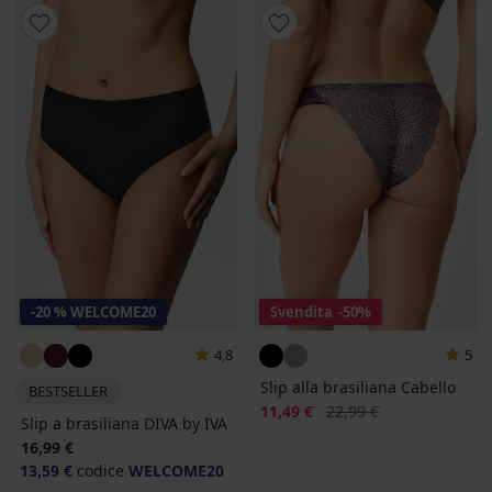
-20 % WELCOME20
Svendita
-50%
4,8
5
Slip alla brasiliana Cabello
BESTSELLER
Sconto
Prezzo originale
11,49 €
22,99 €
Slip a brasiliana DIVA by IVA
16,99 €
13,59 €
codice
WELCOME20