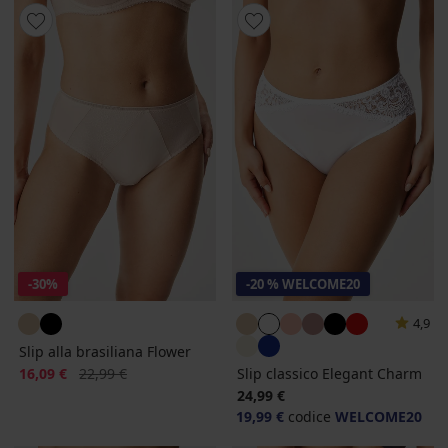
-30%
-20 % WELCOME20
4,9
Slip alla brasiliana Flower
Sconto
Prezzo originale
16,09 €
22,99 €
Slip classico Elegant Charm
24,99 €
19,99 €
codice
WELCOME20