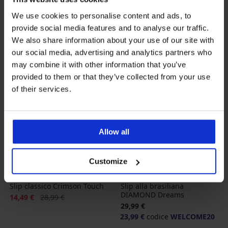
LIMITED
We use cookies to personalise content and ads, to
provide social media features and to analyse our traffic.
We also share information about your use of our site with
our social media, advertising and analytics partners who
may combine it with other information that you’ve
provided to them or that they’ve collected from your use
of their services.
Allow all
-50%
-20 % WELCOME20
Customize
Slip classico Crimson Touch
Slip alla brasiliana
DIAMOND Dreams
Sconto
Prezzo originale
14,49 €
28,99 €
29,99 €
23,99 €
codice
WELCOME20