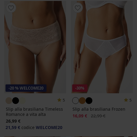
-20 % WELCOME20
-30%
5
5
Slip alla brasiliana Timeless
Slip alla brasiliana Frozen
Romance a vita alta
Sconto
Prezzo originale
16,09 €
22,99 €
26,99 €
21,59 €
codice
WELCOME20