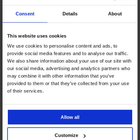
Consent
Details
About
Assistenza clienti
Nei giorni feriali dalle 8.00 alle 16.00
This website uses cookies
info@astratex.it
We use cookies to personalise content and ads, to
provide social media features and to analyse our traffic.
Newsletter
We also share information about your use of our site with
Non perdere nessuna promozione.
our social media, advertising and analytics partners who
may combine it with other information that you’ve
provided to them or that they’ve collected from your use
of their services.
VOGLIO ISCRIVERMI
Allow all
SERVIZIO CLIENTI
INFORMAZIONI GENERALI
Customize