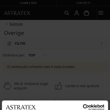
CAMBI E RESI
CONTATTI
Badmode
Overige
FILTRI
Ordinare per:
TOP
Il contenuto richiesto non è stato trovato.
5% di rimborso sugli
Cambi e resi gratuiti
acquisti
Spedizione e
Ampia scelta
pagamento