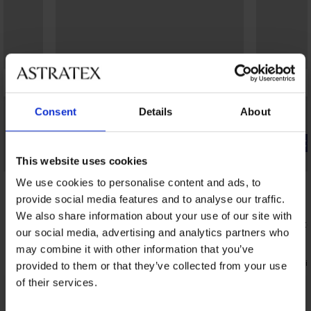
Consent
Details
About
-20% WELCOME20
-20% WELC
This website uses cookies
Bestseller
Bestseller
We use cookies to personalise content and ads, to
4,9
4,8
provide social media features and to analyse our traffic.
a
Slip contenitivo Simple Push-Up vita alta
We also share information about your use of our site with
16,99 €
Slip classi
13,59 €
our social media, advertising and analytics partners who
codice:
WELCOME20
larghi
14,99 €
may combine it with other information that you’ve
11,99 €
codic
provided to them or that they’ve collected from your use
of their services.
Della stessa collezione
Mostrare