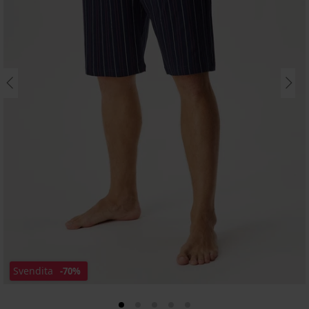
Svendita
-70%