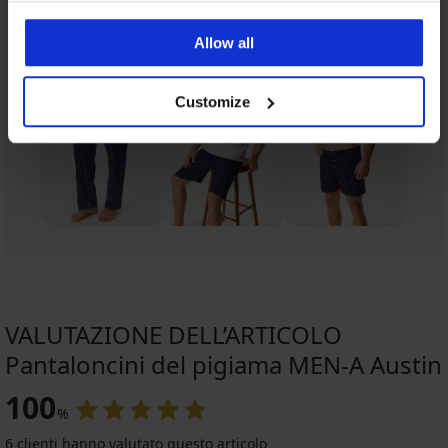
Allow all
Customize
VALUTAZIONE DELL’ARTICOLO
Pantaloncini del pigiama MEN-A Austin
100
%
6 clienti hanno valutato questo articolo