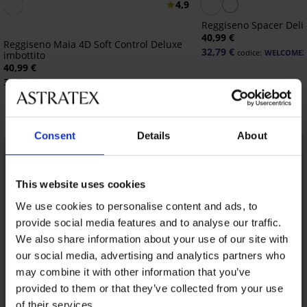
4,9
Reggiseno Spacer Deli
40,99 €
Reggiseno Maia 4D Soft Control Deluxe
32,79 €
codice:
WELCOME2
imbottito
40,99 €
32,79 €
codice:
WELCOME20
Scopri pezzi simili
Consent
Details
About
This website uses cookies
We use cookies to personalise content and ads, to
provide social media features and to analyse our traffic.
We also share information about your use of our site with
our social media, advertising and analytics partners who
may combine it with other information that you’ve
provided to them or that they’ve collected from your use
of their services.