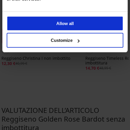
Allow all
Svendita
Svendita
Sconto -70%
Sconto -70%
Customize
4,9
Reggiseno Christina I non imbottito
Reggiseno Timeless R
imbottitura
12,30 €
40,99 €
14,70 €
48,99 €
VALUTAZIONE DELL’ARTICOLO
Reggiseno Golden Rose Bardot senza
imbottitura