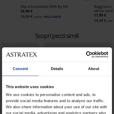
Slip a brasiliana DIVA by IVA
Reggiseno 
senza cucit
16,99 €
17,99 €
13,59 €
codice:
WELCOME20
14,39 €
codic
Scopri pezzi simili
Consent
Details
About
This website uses cookies
We use cookies to personalise content and ads, to
provide social media features and to analyse our traffic.
We also share information about your use of our site with
our social media, advertising and analytics partners who