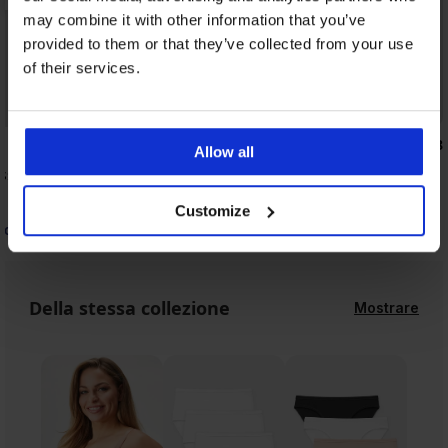
may combine it with other information that you’ve
provided to them or that they’ve collected from your use
of their services.
-20% WELCOME20
4,8
4,8
Allow all
ss Romance I senza
Reggiseno DAILY by IVA semi-imbottito
modellante
44,99 €
Customize
35,99 €
COME20
codice:
WELCOME20
Della stessa collezione
Mostrare