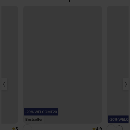
-20% WELCOME20
Bestseller
-20% WELC
5
4,9