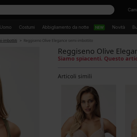
Cercare
Camb
Uomo
Costumi
Abbigliamento da notte
Novità
Bu
NEW
i-imbottiti
Reggiseno Olive Elegance semi-imbottito
Reggiseno Olive Elega
Siamo spiacenti. Questo arti
Articoli simili