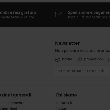
ambi e resi gratuiti
Spedizione e pagame
 modo facile e veloce
Possibilità di spedizione 
Newsletter
Non perdere nessuna promoz
novità
promozioni
zioni generali
Chi siamo
ne e pagamento
Astratex.it
 Condizioni
Contatti