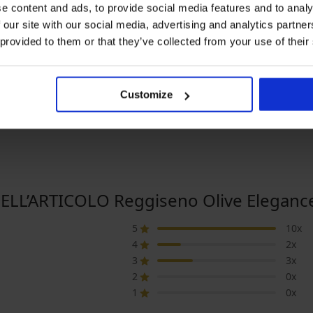
e content and ads, to provide social media features and to analy
-20% WELCOME20
 our site with our social media, advertising and analytics partn
20% WELCOME20
Bestseller
Scont
 provided to them or that they’ve collected from your use of their
4,9
4,9
giseno minimizzer
Slip a brasiliana DIVA by IVA
uette Lace Nature senza
16,99 €
Costum
Customize
ottitura
99 €
13,59 €
codice:
WELCOME20
MEN-A
99 €
codice:
WELCOME20
14,99 
LL’ARTICOLO Reggiseno Olive Elegance
5
10x
4
2x
3
3x
2
0x
1
0x