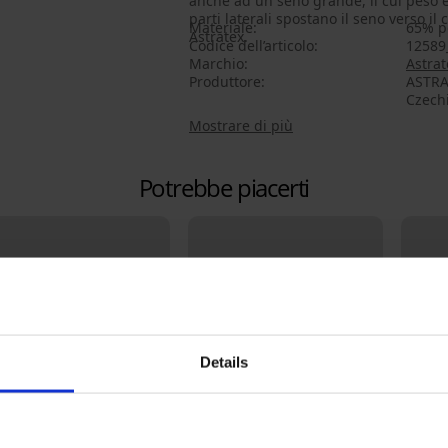
anche ad un seno grande, il cui peso 
parti laterali spostano il seno verso il
Materiale
65% p
Astratex.
Codice dell’articolo
1258
Marchio
Astrat
Produttore
ASTRAT
Czech
Mostrare di più
Potrebbe piacerti
Details