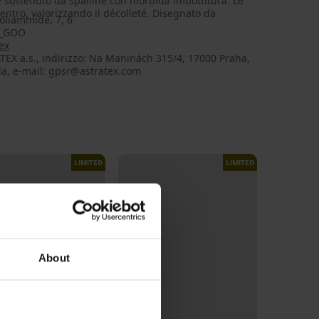
è sostenuto da spalline con morbida imbottitura. Le
 centro, valorizzando il décolleté. Disegnato da
oliammide, 7, 6
9_GOO
ex
EX a.s., indirizzo: Na Maninách 315/4, 17000 Praha,
ia, e-mail: gpsr@astratex.com
LIMITED
LIMITED
About