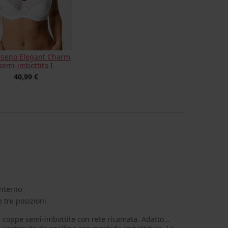
iseno Elegant Charm
semi-imbottito I
40,99 €
interno
 tre posizioni
i coppe semi-imbottite con rete ricamata. Adatto