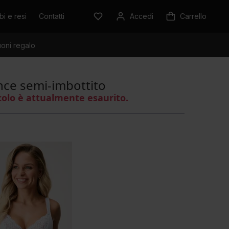
i e resi
Contatti
Accedi
Carrello
oni regalo
nce semi-imbottito
colo è attualmente esaurito.