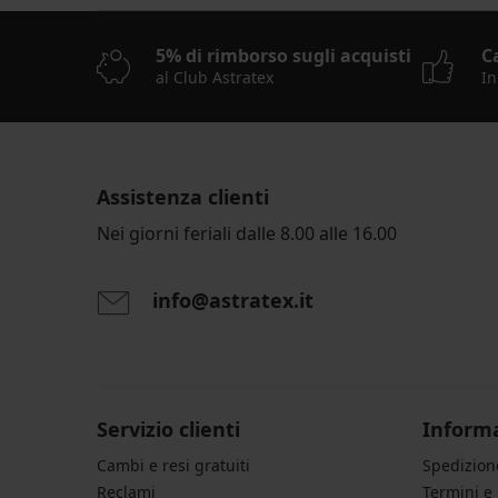
5% di rimborso sugli acquisti
C
al Club Astratex
In
Assistenza clienti
Nei giorni feriali dalle 8.00 alle 16.00
info@astratex.it
Servizio clienti
Informa
Cambi e resi gratuiti
Spedizio
Reclami
Termini e