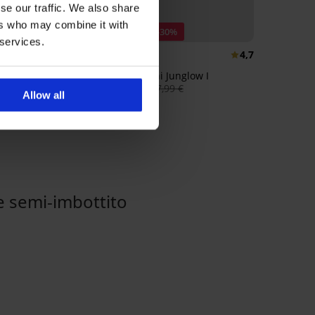
se our traffic. We also share
ers who may combine it with
o -40%
Sconto -30%
 services.
5
4,7
Top bikini Junglow I
19,59 €
27,99 €
e a pantaloncino
Allow all
 Johny
€
24,99 €
 semi-imbottito