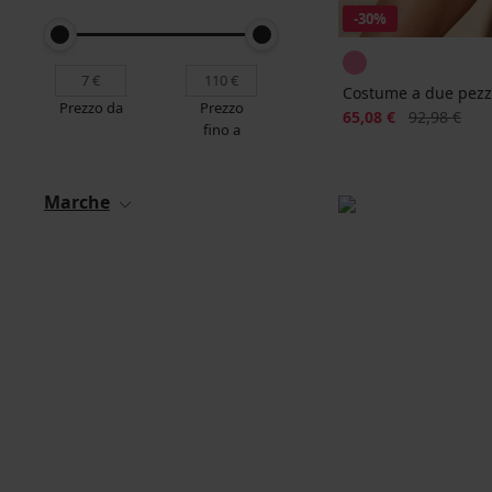
-30%
Costume a due pezzi
Prezzo da
Prezzo
Sconto
Prezzo origi
65,08 €
92,98 €
fino a
Marche