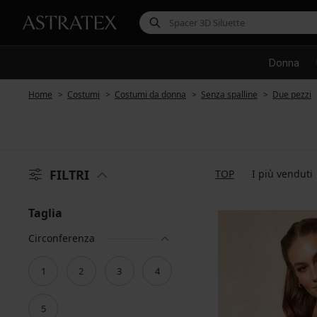
Donna
Home
Costumi
Costumi da donna
Senza spalline
Due pezzi
FILTRI
TOP
I più venduti
Taglia
Circonferenza
1
2
3
4
5