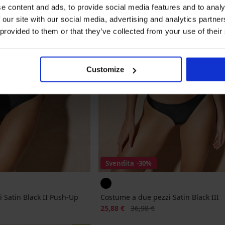
e content and ads, to provide social media features and to analy
 our site with our social media, advertising and analytics partn
 provided to them or that they’ve collected from your use of their
Customize
Svendita
-30%
 Satin Black II Push-Up
Costume a due pezzi Satin Black III
nale
Sconto
Prezzo originale
25,88 €
36,98 €