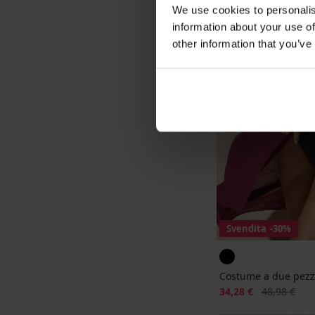
We use cookies to personalis
information about your use of
other information that you’ve
Svendita
-30%
Costume a due pezzi
Sconto
Prezzo origi
34,28 €
48,98 €