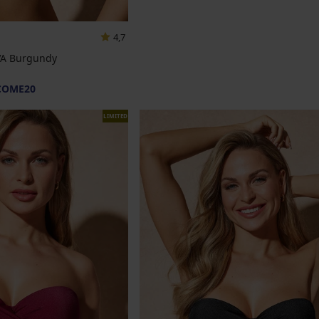
4,7
IVA Burgundy
COME20
LIMITED