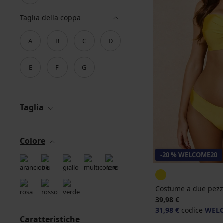
Taglia della coppa
A
B
C
D
E
F
G
Taglia
Colore
-20 % WELCOME20
Costume a due pezzi
39,98 €
31,98 €
codice
WEL
Caratteristiche