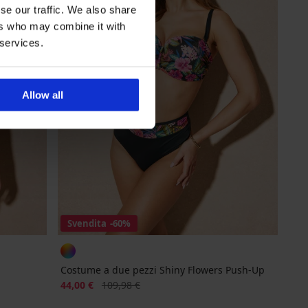
se our traffic. We also share
ers who may combine it with
 services.
Allow all
Svendita
-60%
Costume a due pezzi Shiny Flowers Push-Up
Sconto
Prezzo originale
44,00 €
109,98 €