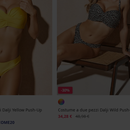
-30%
 Dalji Yellow Push-Up
Costume a due pezzi Dalji Wild Push
Sconto
Prezzo originale
34,28 €
48,98 €
COME20