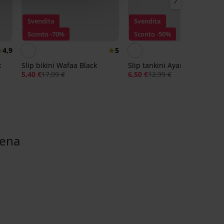
Svendita
Svendita
Sconto -70%
Sconto -50%
4,9
5
4,
k
Slip bikini Wafaa Black
Slip tankini Ayan
5,40 €
17,99 €
6,50 €
12,99 €
bena