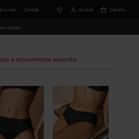
i e resi
Contatti
Accedi
Carrello
oni regalo
colo è attualmente esaurito.