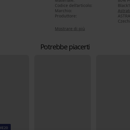
Materiale
80% P
Codice dell’articolo
Black1
Marchio
Astrat
Produttore
ASTRAT
Czech
Mostrare di più
Potrebbe piacerti
ME20