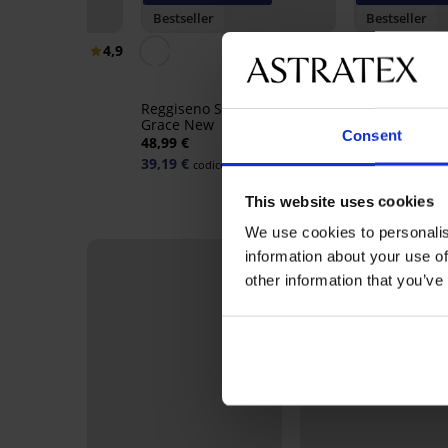
r
Bestseller
Bestseller
4,9
5
Push Perfect
Reggiseno DIV
 imbottito
imbottito
Reggiseno Spacer 3D Lady
40,99 €
Grace New
32,79 €
Consent
ice:
WELCOME20
codice:
48,99 €
39,19 €
codice:
WELCOME20
This website uses cookies
We use cookies to personalis
information about your use of
other information that you’ve