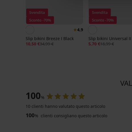
Svendita
Svendita
Sconto -70%
Sconto -70%
4,9
Slip bikini Breeze I Black
Slip bikini Universal II
10,50 €
34,99 €
5,70 €
18,99 €
VAL
100
%
10 clienti hanno valutato questo articolo
100
%
clienti consigliano questo articolo