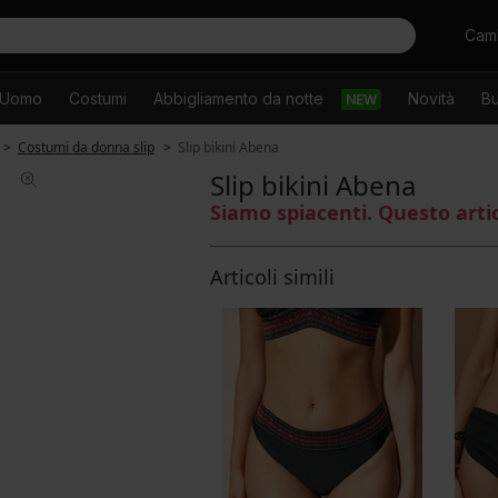
Cercare
Camb
Uomo
Costumi
Abbigliamento da notte
Novità
Bu
NEW
Costumi da donna slip
Slip bikini Abena
Slip bikini Abena
Siamo spiacenti. Questo arti
Articoli simili