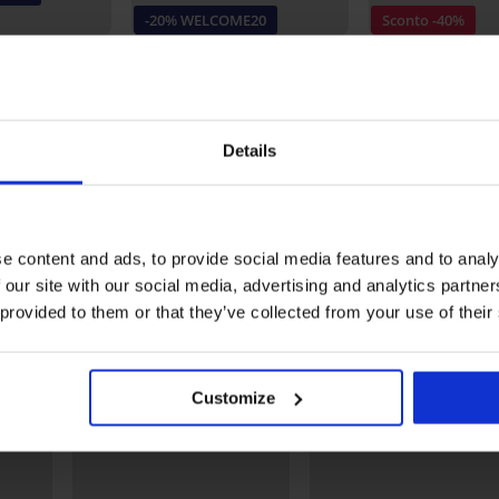
-20% WELCOME20
Sconto -40%
4,9
4,4
A by IVA non
Slip classico Bamboo Nature
14,99 €
Costume a panta
11,99 €
codice:
WELCOME20
MEN-A Johny
Details
WELCOME20
14,99 €
24,99 €
Scopri pezzi simili
e content and ads, to provide social media features and to analy
LIMITED
 our site with our social media, advertising and analytics partn
 provided to them or that they’ve collected from your use of their
Customize