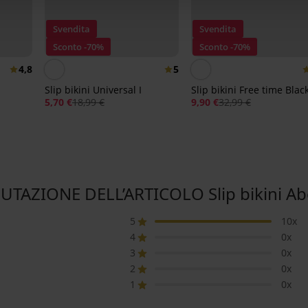
Svendita
Svendita
Sconto -70%
Sconto -70%
4,8
5
Slip bikini Universal I
Slip bikini Free time Blac
5,70 €
18,99 €
9,90 €
32,99 €
UTAZIONE DELL’ARTICOLO Slip bikini A
5
10x
4
0x
3
0x
2
0x
1
0x