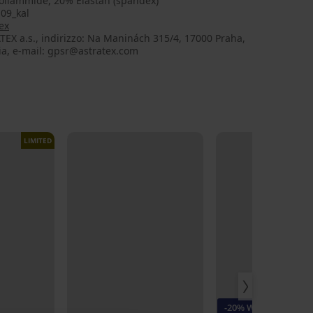
oliammide, 20% Elastan (spandex)
09_kal
ex
EX a.s., indirizzo: Na Maninách 315/4, 17000 Praha,
ia, e-mail: gpsr@astratex.com
LIMITED
-20% WELCOME20