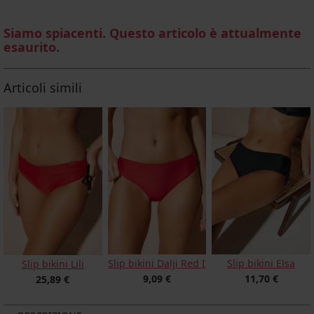
Siamo spiacenti. Questo articolo è attualmente
esaurito.
Articoli simili
Slip bikini Dalji Red I
Slip bikini Elsa
Slip bikini Lili
9,09 €
11,70 €
25,89 €