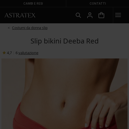
CAMBI E RESI
CONTATTI
Costumi da donna slip
Slip bikini Deeba Red
4,7
|
6
valutazione