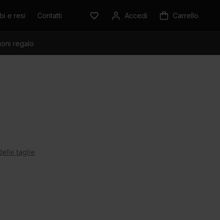
i e resi
Contatti
Accedi
Carrello
oni regalo
delle taglie