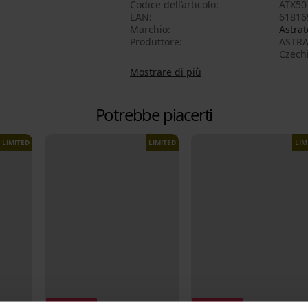
Codice dell’articolo
ATX50
EAN
61816
Marchio
Astrat
Produttore
ASTRAT
Czech
Mostrare di più
Potrebbe piacerti
LIMITED
LIMITED
LIM
Svendita
Svendita