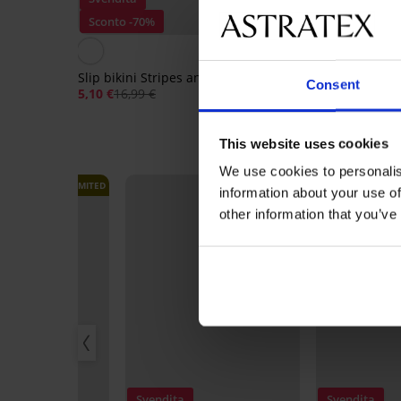
Sconto -70%
Sconto -50%
4,7
Slip bikini Stripes and Dots
Slip bikini Summer Ab
Consent
II
5,10 €
16,99 €
8,49 €
16,99 €
This website uses cookies
We use cookies to personalis
LIMITED
information about your use of
other information that you’ve
Svendita
Svendita