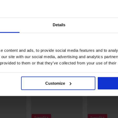
Sconto -50%
Sconto -70%
5
4,7
stract
Slip bikini Zwena
Slip bikini Neon Lime
Details
8,49 €
16,99 €
12,30 €
40,99 €
Scopri pezzi simili
e content and ads, to provide social media features and to analy
 our site with our social media, advertising and analytics partn
 provided to them or that they’ve collected from your use of their
Customize
Svendita
Svendita