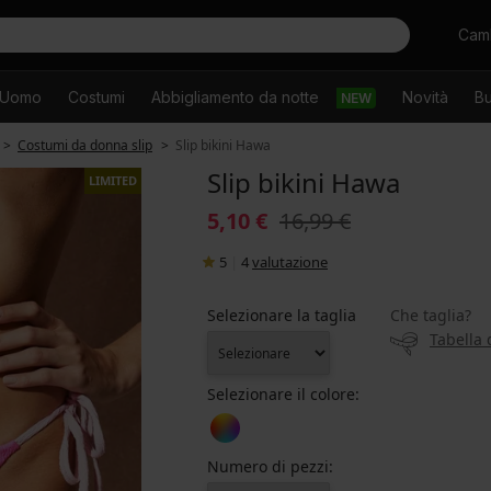
Cercare
Camb
Uomo
Costumi
Abbigliamento da notte
Novità
Bu
NEW
Costumi da donna slip
Slip bikini Hawa
Slip bikini Hawa
LIMITED
5,10 €
16,99 €
5
|
4
valutazione
Selezionare la taglia
Che taglia?
Tabella 
Selezionare il colore:
Numero di pezzi: