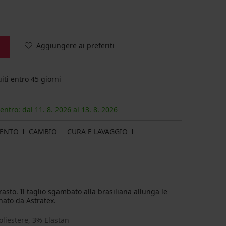
Aggiungere ai preferiti
iti entro 45 giorni
 entro: dal
11. 8.
2026
al
13. 8.
2026
MENTO
CAMBIO
CURA E LAVAGGIO
rasto. Il taglio sgambato alla brasiliana allunga le
nato da Astratex.
liestere, 3% Elastan