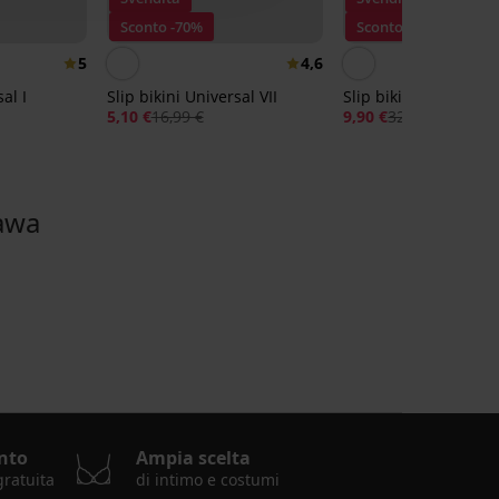
Sconto -70%
Sconto -70%
5
4,6
al I
Slip bikini Universal VII
Slip bikini Free time
5,10 €
16,99 €
9,90 €
32,99 €
awa
nto
Ampia scelta
gratuita
di intimo e costumi