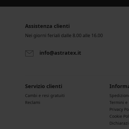
23,09
€
32,99
€
Assistenza clienti
Nei giorni feriali dalle 8.00 alle 16.00
info@astratex.it
Servizio clienti
Informa
Cambi e resi gratuiti
Spedizio
Reclami
Termini e
Privacy Po
Cookie Pol
Dichiarazi