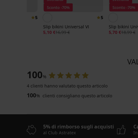
0%
Sconto -70%
Sconto -70%
5
5
 Adjoa
Slip bikini Universal VI
Slip bikini Uni
9 €
5,10 €
16,99 €
5,70 €
18,99 €
VA
100
%
4 clienti hanno valutato questo articolo
100
%
clienti consigliano questo articolo
-30%
LIMITED
Slip
bikini
5% di rimborso sugli acquisti
C
Carmen
al Club Astratex
In
Big