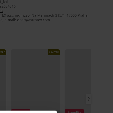
1_kal
92634316
ex
EX a.s., indirizzo: Na Maninách 315/4, 17000 Praha,
ia, e-mail: gpsr@astratex.com
ITED
LIMITED
LIMITED
Svendita
Svendita