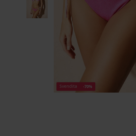
Svendita
-70%