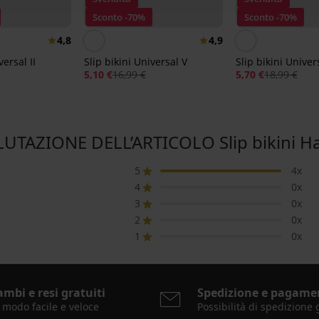
Sconto -70%
Sconto -70%
4,8
4,9
versal II
Slip bikini Universal V
Slip bikini Univers
5,10 €
16,99 €
5,70 €
18,99 €
LUTAZIONE DELL’ARTICOLO Slip bikini H
5
4x
4
0x
3
0x
2
0x
1
0x
ambi e resi gratuiti
Spedizione e pagame
 modo facile e veloce
Possibilità di spedizione 