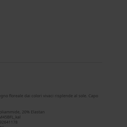
gno floreale dai colori vivaci risplende al sole. Capo
oliammide, 20% Elastan
M45BFL_kal
92641178