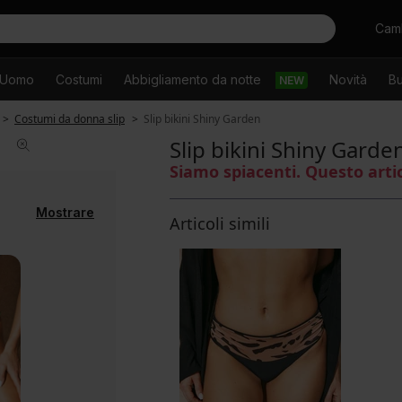
Cercare
Camb
Uomo
Costumi
Abbigliamento da notte
Novità
Bu
NEW
Costumi da donna slip
Slip bikini Shiny Garden
Slip bikini Shiny Garde
Siamo spiacenti. Questo arti
Mostrare
Articoli simili