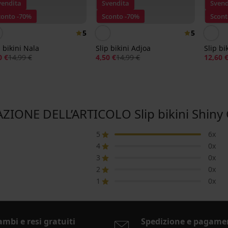
vendita
Svendita
Svend
conto -70%
Sconto -70%
Scont
5
5
p bikini Nala
Slip bikini Adjoa
Slip bi
0 €
14,99 €
4,50 €
14,99 €
12,60 
ZIONE DELL’ARTICOLO Slip bikini Shiny
5
6x
4
0x
3
0x
2
0x
1
0x
ambi e resi gratuiti
Spedizione e pagame