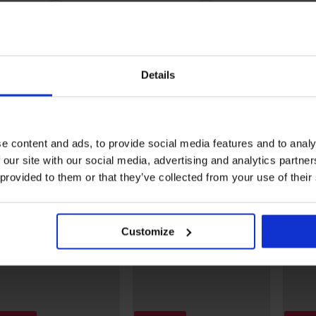
4,9
4,9
Reggiseno DIVA by IVA non
imbottito
Reggiseno Spacer 3D Lad
40,99 €
Grace New
32,79 €
20
codice:
WELCOME20
48,99 €
Details
39,19 €
codice:
WELCOME20
Scopri pezzi simili
e content and ads, to provide social media features and to analy
LIMITED
LIMITED
 our site with our social media, advertising and analytics partn
 provided to them or that they’ve collected from your use of their
Customize