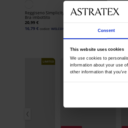
4,9
Reggiseno Simplicity T-Shirt
Reggiseno Maia 4D
Bra imbottito
modellante
20,99 €
40,99 €
16,79 €
32,79 €
codice:
WELCOME20
codice:
WELCOME
Consent
This website uses cookies
We use cookies to personalis
LIMITED
LIMITED
information about your use of
other information that you’ve