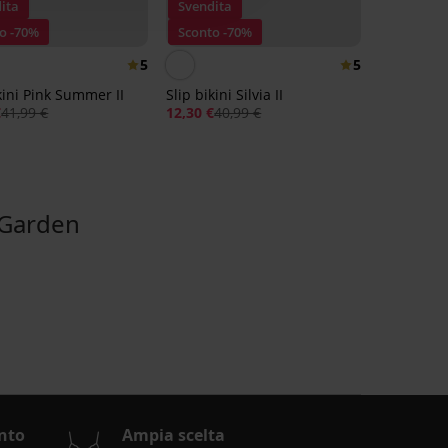
ita
Svendita
o -70%
Sconto -70%
5
5
kini Pink Summer II
Slip bikini Silvia II
€
41,99 €
12,30 €
40,99 €
 Garden
nto
Ampia scelta