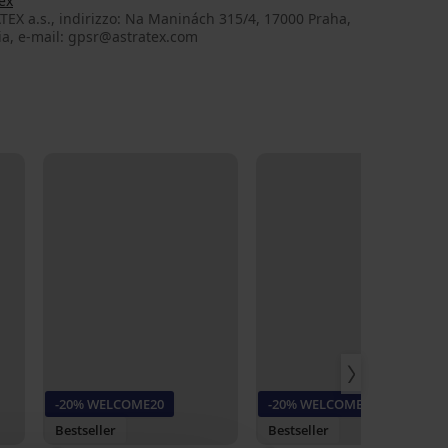
ex
EX a.s., indirizzo: Na Maninách 315/4, 17000 Praha,
ia, e-mail: gpsr@astratex.com
-20% WELCOME20
-20% WELCOME20
Bestseller
Bestseller