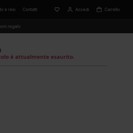
i e resi
Contatti
Accedi
Carrello
oni regalo
n
colo è attualmente esaurito.