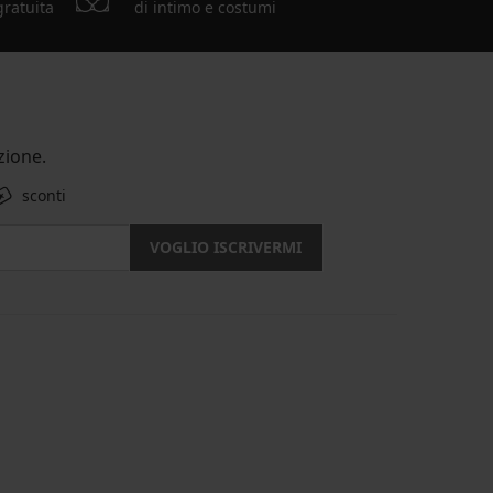
gratuita
di intimo e costumi
ione.
sconti
VOGLIO ISCRIVERMI