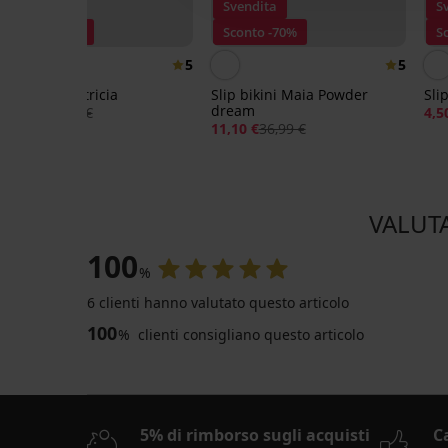
Svendita
Svendita
S
Sconto -70%
Sconto -70%
S
5
5
Slip bikini Patricia
Slip bikini Maia Powder
Sli
dream
12,30 €
40,99 €
4,5
11,10 €
36,99 €
VALUTA
100
%
6 clienti hanno valutato questo articolo
100
%
clienti consigliano questo articolo
5% di rimborso sugli acquisti
C