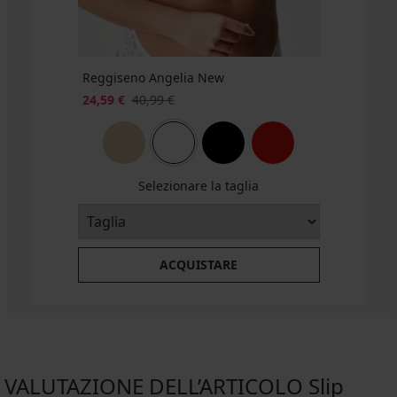
WELCOME20
WELCOME20
€
19,99
€
codice
Reggiseno Angelia New
WELCOME20
24,59 €
40,99 €
Selezionare la taglia
ACQUISTARE
VALUTAZIONE DELL’ARTICOLO Slip