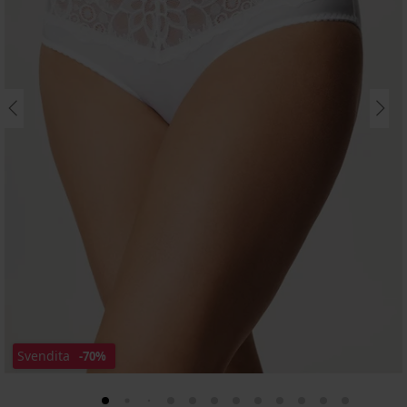
Svendita
-70%