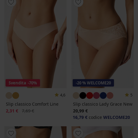
Svendita
-70%
-20 % WELCOME20
4,6
5
Slip classico Comfort Line
Slip classico Lady Grace New
Sconto
Prezzo originale
2,31 €
7,69 €
20,99 €
16,79 €
codice
WELCOME20