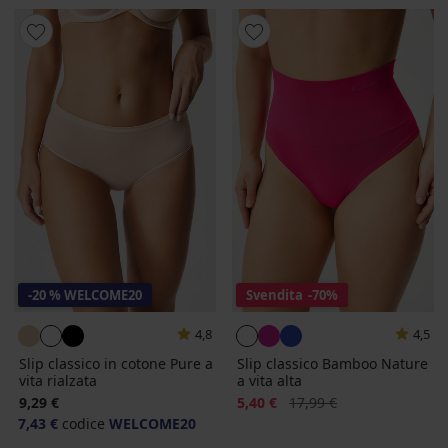
-20 % WELCOME20
Svendita
-70%
4,8
4,5
Slip classico in cotone Pure a
Slip classico Bamboo Nature
vita rialzata
a vita alta
Sconto
Prezzo originale
9,29 €
5,40 €
17,99 €
7,43 €
codice
WELCOME20