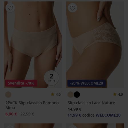
Svendita
-70%
-20 % WELCOME20
4,6
4,9
2PACK Slip classico Bamboo
Slip classico Lace Nature
Mina
14,99 €
Sconto
Prezzo originale
6,90 €
22,99 €
11,99 €
codice
WELCOME20