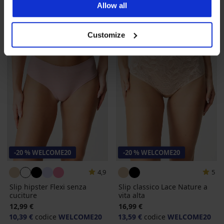
Allow all
Customize
-20 % WELCOME20
-20 % WELCOME20
4,9
5
Slip hipster Flexi senza
Slip classico Lace Nature a
cuciture
vita alta
12,99 €
16,99 €
10,39 €
codice
WELCOME20
13,59 €
codice
WELCOME20