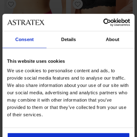
Consent
Details
About
This website uses cookies
We use cookies to personalise content and ads, to
provide social media features and to analyse our traffic.
-20 % WELCOME20
-20 % WELCOME20
We also share information about your use of our site with
our social media, advertising and analytics partners who
4,6
may combine it with other information that you’ve
Slip classico Lace Rose a vita
BESTSELLER
provided to them or that they’ve collected from your use
rialzata
of their services.
Slip classico Bamboo Nature
14,99 €
con lati larghi
11,99 €
codice
WELCOME20
14,99 €
11,99 €
codice
WELCOME20