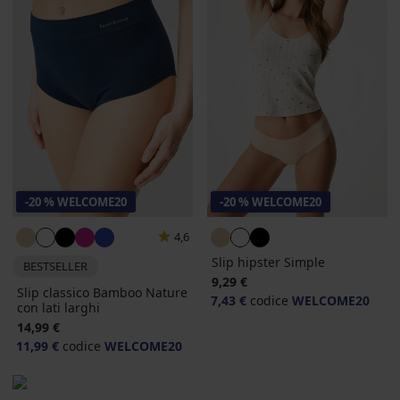
-20 % WELCOME20
-20 % WELCOME20
4,6
Slip hipster Simple
BESTSELLER
9,29 €
Slip classico Bamboo Nature
7,43 €
codice
WELCOME20
con lati larghi
14,99 €
11,99 €
codice
WELCOME20