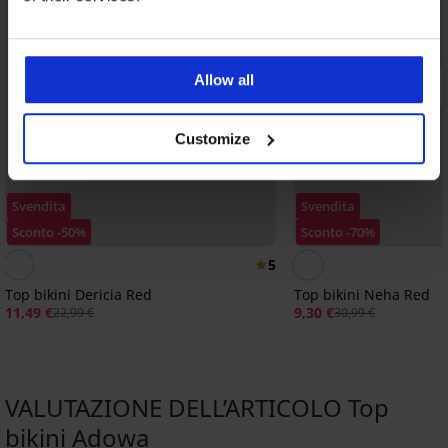
Allow all
Customize
Svendita
Svendita
Sconto -50%
Sconto -70%
5
Top bikini Dericia Red
Top bikini Neha Red
11,49 €
9,30 €
22,99 €
30,99 €
VALUTAZIONE DELL’ARTICOLO Top
bikini Adowa