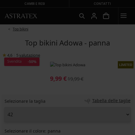
CAMBI E RESI
CONTATTI
Top bikini
Top bikini Adowa - panna
4,6
|
5
valutazione
Svendita
-50%
LIMITED
9,99 €
19,99 €
Tabella delle taglie
Selezionare la taglia
Selezionare il colore:
panna