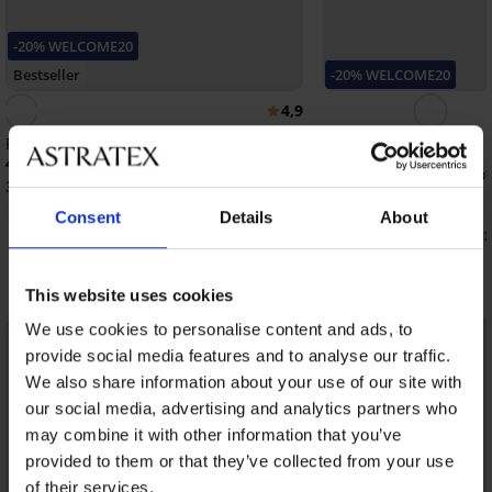
-20% WELCOME20
Bestseller
-20% WELCOME20
4,9
Reggiseno Maia 4D modellante
40,99 €
Reggiseno Maia 4D Sof
32,79 €
codice:
WELCOME20
imbottito
40,99 €
Consent
Details
About
32,79 €
codice:
WELCOME2
Scopri pezzi simili
This website uses cookies
We use cookies to personalise content and ads, to
LIMITED
provide social media features and to analyse our traffic.
We also share information about your use of our site with
our social media, advertising and analytics partners who
may combine it with other information that you’ve
provided to them or that they’ve collected from your use
of their services.