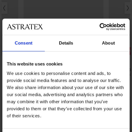
Consent
Details
About
Svendita
Svendita
Sconto -50%
Sconto -50
4,1
4,9
This website uses cookies
Top bikini Dalila I
Bikini Abeba
We use cookies to personalise content and ads, to
11,99 €
16,49 €
23,99 €
32,98
provide social media features and to analyse our traffic.
Scopri pezzi simili
We also share information about your use of our site with
our social media, advertising and analytics partners who
LIMITED
LIMITED
may combine it with other information that you’ve
provided to them or that they’ve collected from your use
of their services.