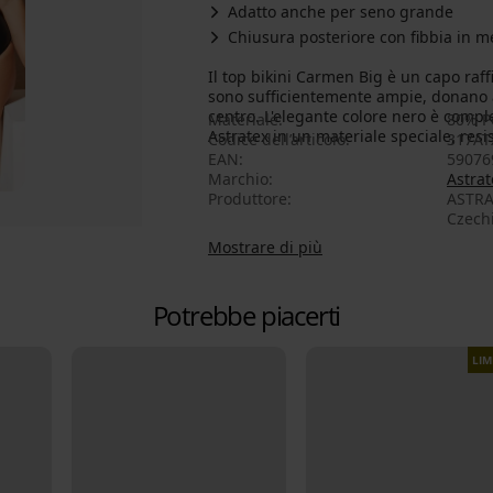
Adatto anche per seno grande
Chiusura posteriore con fibbia in m
Il top bikini Carmen Big è un capo raf
sono sufficientemente ampie, donano a
centro. L'elegante colore nero è complet
Materiale
80% P
Astratex in un materiale speciale, resis
Codice dell’articolo
317AT
EAN
59076
Marchio
Astrat
Produttore
ASTRAT
Czech
Mostrare di più
Potrebbe piacerti
LIM