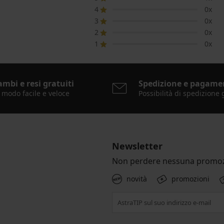
4
0x
3
0x
2
0x
1
0x
ambi e resi gratuiti
Spedizione e pagame
 modo facile e veloce
Possibilità di spedizione 
Newsletter
Non perdere nessuna promoz
novità
promozioni