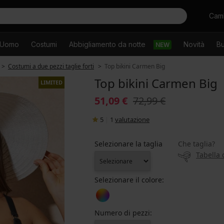
Cercare
Camb
Uomo
Costumi
Abbigliamento da notte
Novità
Bu
NEW
Costumi a due pezzi taglie forti
Top bikini Carmen Big
Top bikini Carmen Big
LIMITED
51,09 €
72,99 €
5
|
1
valutazione
Selezionare la taglia
Che taglia?
Tabella 
Selezionare il colore:
Numero di pezzi: