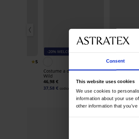
0%
-20% WELCOME20
Sconto -50%
Consent
5
Lucia Big
Costume a due pezzi Luxury
Top bikini Nav
Wild
99 €
36,49 €
72,99 €
46,98 €
This website uses cookies
37,58 €
codice:
WELCOME20
We use cookies to personalis
information about your use of
other information that you’ve