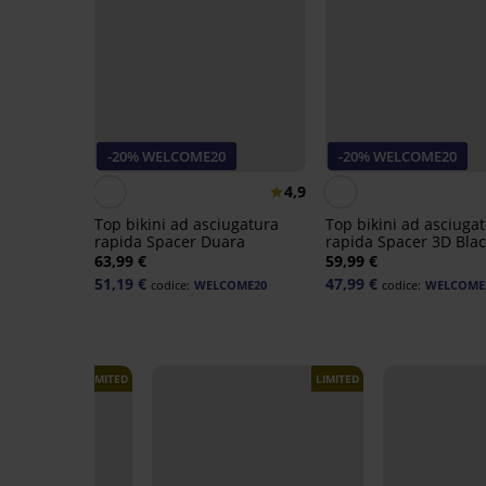
-20% WELCOME20
-20% WELCOME20
4,9
Top bikini ad asciugatura
Top bikini ad asciuga
rapida Spacer Duara
rapida Spacer 3D Blac
Voyage
63,99 €
59,99 €
51,19 €
47,99 €
codice:
WELCOME20
codice:
WELCOME
LIMITED
LIMITED