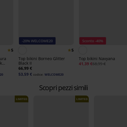
-20% WELCOME20
Sconto -40%
5
5
tura
Top bikini Borneo Glitter
Top bikini Navyana
k
Black II
41,39 €
68,99 €
66,99 €
53,59 €
20
codice:
WELCOME20
Scopri pezzi simili
LIMITED
LIMITED