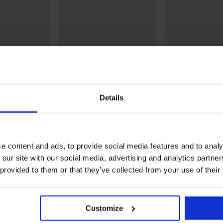
Sconto -40%
Sconto -30%
Details
4
5
yana I
Top bikini Navyana
Top bikini Paradi
41,39 €
68,99 €
53,89 €
76,99 €
e content and ads, to provide social media features and to analy
 our site with our social media, advertising and analytics partn
 provided to them or that they’ve collected from your use of their
Della stessa collezione
Customize