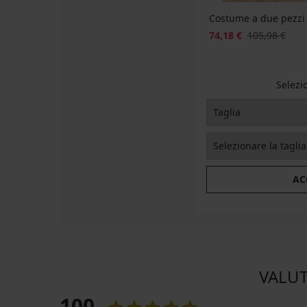
Costume a due pezzi
74,18 €
105,98 €
Selezi
AC
VALUT
100