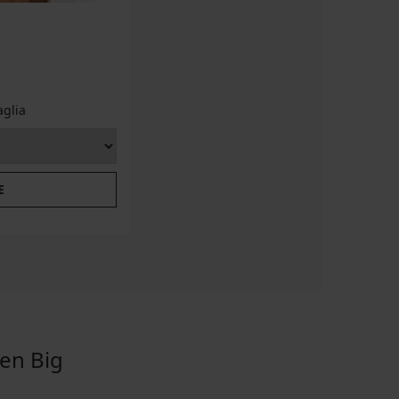
aglia
E
en Big