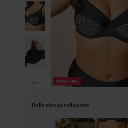
Sconto
-30%
Della stessa collezione