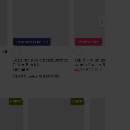
-20% WELCOME20
Sconto -20%
5
Costume a due pezzi Borneo
Top bikini ad asciugatura
Glitter Black II
rapida Spacer Roselle
103,98 €
44,79 €
55,99 €
83,18 €
codice:
WELCOME20
LIMITED
LIMITED