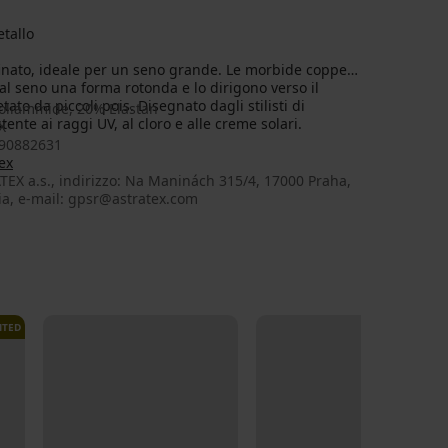
etallo
finato, ideale per un seno grande. Le morbide coppe
l seno una forma rotonda e lo dirigono verso il
ato da piccoli pois. Disegnato dagli stilisti di
oliammide, 20% Elastan
tente ai raggi UV, al cloro e alle creme solari.
X
90882631
ex
EX a.s., indirizzo: Na Maninách 315/4, 17000 Praha,
ia, e-mail: gpsr@astratex.com
ITED
LIMITED