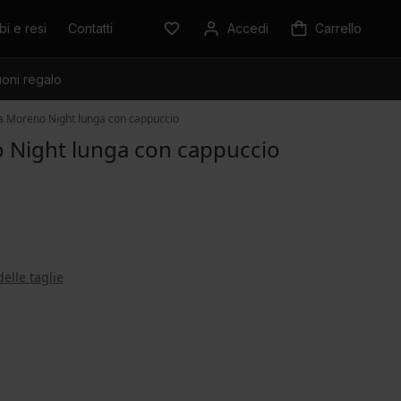
i e resi
Contatti
Accedi
Carrello
oni regalo
da Moreno Night lunga con cappuccio
o Night lunga con cappuccio
delle taglie