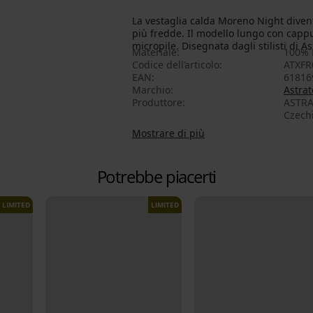
La vestaglia calda Moreno Night divente
più fredde. Il modello lungo con cappu
micropile. Disegnata dagli stilisti di As
Materiale
100% 
Codice dell’articolo
ATXFR
EAN
61816
Marchio
Astrat
Produttore
ASTRAT
Czech
Mostrare di più
Potrebbe piacerti
LIMITED
LIMITED