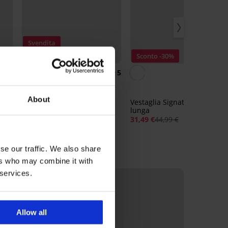
Svendita
Sconto -60%
Sconto -30%
5
5
unga
Vestaglia calda William
lunga
About
Vestaglia Signature Essence
21,20 €
52,99 €
lunga
31,49 €
44,99 €
se our traffic. We also share
ers who may combine it with
 services.
Allow all