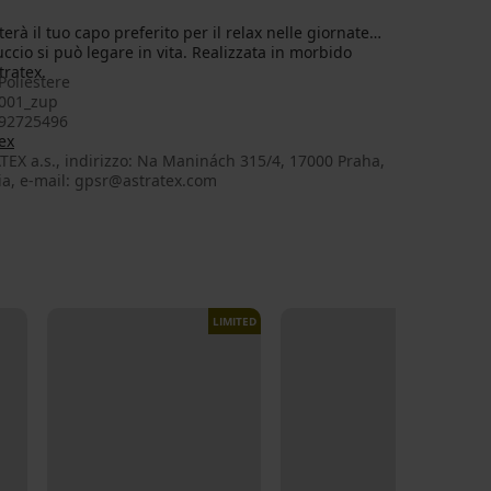
rà il tuo capo preferito per il relax nelle giornate
ccio si può legare in vita. Realizzata in morbido
tratex.
Poliestere
001_zup
92725496
ex
EX a.s., indirizzo: Na Maninách 315/4, 17000 Praha,
ia, e-mail: gpsr@astratex.com
LIMITED