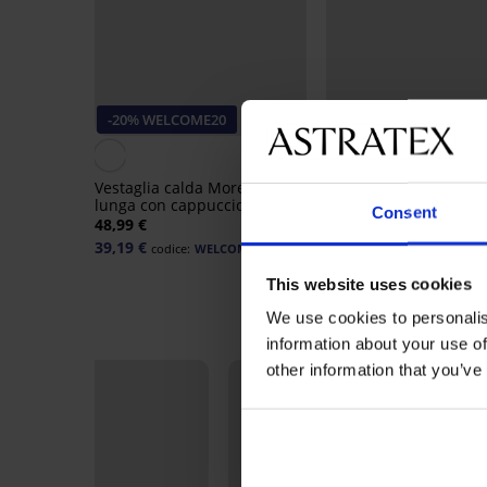
-20% WELCOME20
-20% WELCOME20
5
Vestaglia calda Moreno
Vestaglia calda Jenesi
lunga con cappuccio
con cappuccio
Consent
48,99 €
40,99 €
39,19 €
32,79 €
codice:
WELCOME20
codice:
WELCOME
This website uses cookies
We use cookies to personalis
information about your use of
other information that you’ve
LIMITED