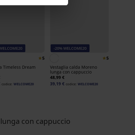
 WELCOME20
-20% WELCOME20
5
5
a Timeless Dream
Vestaglia calda Moreno
lunga con cappuccio
€
48,99 €
€
39,19 €
codice:
WELCOME20
codice:
WELCOME20
lunga con cappuccio