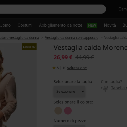
Cercare
Camb
Uomo
Costumi
Abbigliamento da notte
Novità
Bu
NEW
toi e vestaglie da donna
Vestaglie da donna con cappuccio
Vestaglia cal
Vestaglia calda Moren
LIMITED
26,99 €
44,99 €
5
|
10
valutazione
Selezionare la taglia
Che taglia?
Tabella 
Selezionare il colore:
Numero di pezzi: