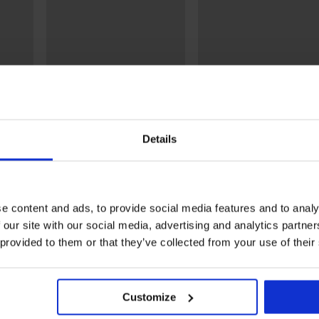
-20% WELCOME20
-20% WELCOME20
4,9
4,9
s lunga
Vestaglia calda Moreno Blue
Vestaglia calda Jenesis l
lunga
40,99 €
Details
44,99 €
32,79 €
codice:
WELCOME20
35,99 €
20
codice:
WELCOME20
e content and ads, to provide social media features and to analy
Scopri pezzi simili
 our site with our social media, advertising and analytics partn
 provided to them or that they’ve collected from your use of their
Customize