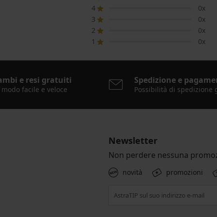
4
0x
3
0x
2
0x
1
0x
ambi e resi gratuiti
Spedizione e pagame
 modo facile e veloce
Possibilità di spedizione 
Newsletter
Non perdere nessuna promoz
novità
promozioni