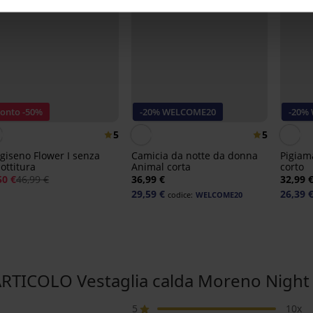
conto -50%
-20% WELCOME20
-20%
5
5
giseno Flower I senza
Camicia da notte da donna
Pigiam
ottitura
Animal corta
corto
50 €
46,99 €
36,99 €
32,99 
29,59 €
26,39 
codice:
WELCOME20
RTICOLO Vestaglia calda Moreno Night 
5
10x