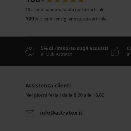
%
10 clienti hanno valutato questo articolo
100
%
clienti consigliano questo articolo
-20 % WELCOME20
5
5% di rimborso sugli acquisti
C
Vestaglia
calda
al Club Astratex
In
Jenesis
lunga
40,99
€
32,79
Assistenza clienti
€
codice
Nei giorni feriali dalle 8.00 alle 16.00
WELCOME20
info@astratex.it