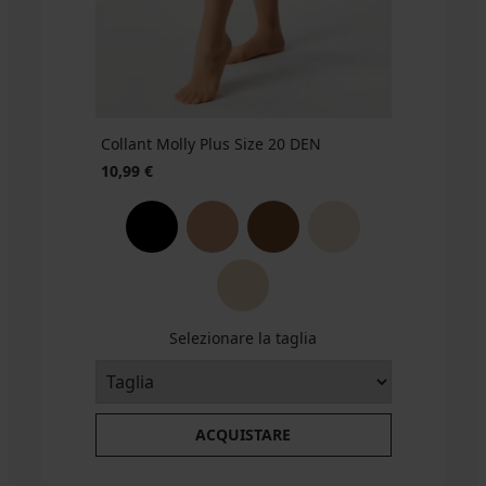
14,99
8,09
16,99
€
€
€
€
€
Collant Molly Plus Size 20 DEN
10,99 €
Selezionare la taglia
ACQUISTARE