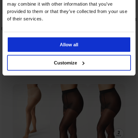
may combine it with other information that you’ve
Sconto -30%
provided to them or that they’ve collected from your use
of their services.
5
4,8
tenitivi Basic Push-Up
Collant Plus Size Basic Matt 20 DEN
5,66 €
8,09 €
Allow all
Customize
Della stessa collezione
Mostrare