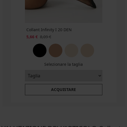
9,49
€
€
€
€
10,99
8,79
36,99
18,99
€
€
€
€
codice
WELCOME20
Collant Infinity I 20 DEN
5,66 €
8,09 €
Selezionare la taglia
ACQUISTARE