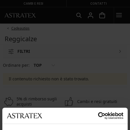
CAMBI E RESI
CONTATTI
Cadeautips
Reggicalze
FILTRI
Ordinare per:
TOP
Il contenuto richiesto non è stato trovato.
5% di rimborso sugli
Cambi e resi gratuiti
acquisti
Spedizione e
Ampia scelta
pagamento