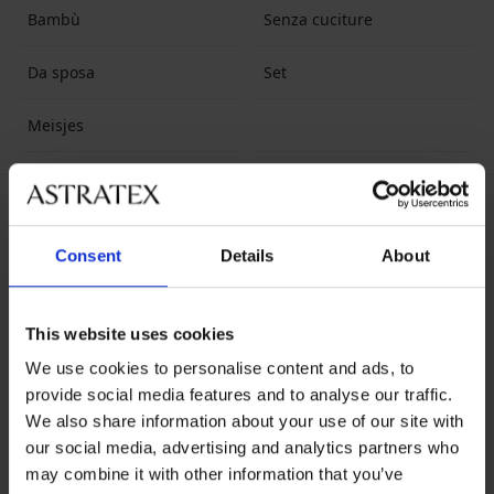
Bambù
Senza cuciture
Da sposa
Set
Meisjes
FILTRI
Ordinare per:
TOP
Consent
Details
About
Il contenuto richiesto non è stato trovato.
This website uses cookies
We use cookies to personalise content and ads, to
5% di rimborso sugli
Cambi e resi gratuiti
provide social media features and to analyse our traffic.
acquisti
We also share information about your use of our site with
our social media, advertising and analytics partners who
Spedizione e
Ampia scelta
may combine it with other information that you’ve
pagamento