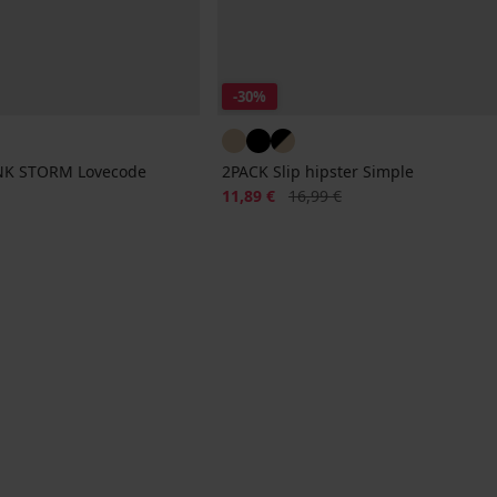
-30%
PINK STORM Lovecode
2PACK Slip hipster Simple
nale
Sconto
Prezzo originale
11,89 €
16,99 €