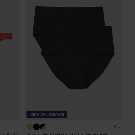
-20 % WELCOME20
5
 rialzata