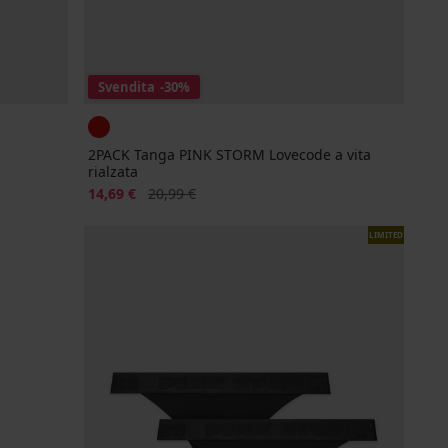
Svendita
-30%
2PACK Tanga PINK STORM Lovecode a vita
rialzata
Sconto
Prezzo originale
14,69 €
20,99 €
LIMITED