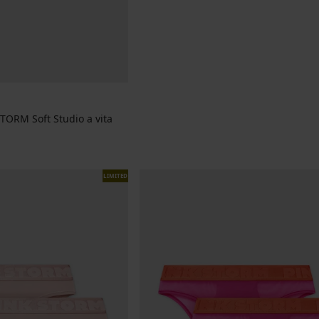
TORM Soft Studio a vita
nale
LIMITED