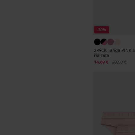
-30%
2PACK Tanga PINK S
rialzata
Sconto
Prezzo origi
14,69 €
20,99 €