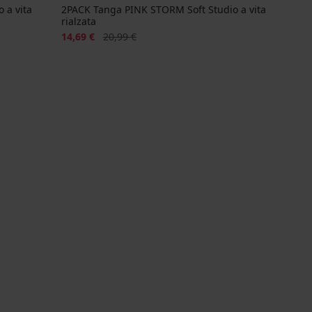
 a vita
2PACK Tanga PINK STORM Soft Studio a vita
rialzata
Sconto
Prezzo originale
14,69 €
20,99 €