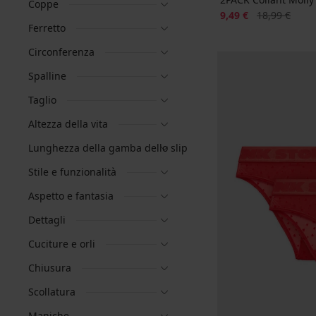
Coppe
Sconto
Prezzo origin
9,49 €
18,99 €
Ferretto
Circonferenza
Spalline
Taglio
Altezza della vita
Lunghezza della gamba dello slip
Stile e funzionalità
Aspetto e fantasia
Dettagli
Cuciture e orli
Chiusura
Scollatura
Maniche