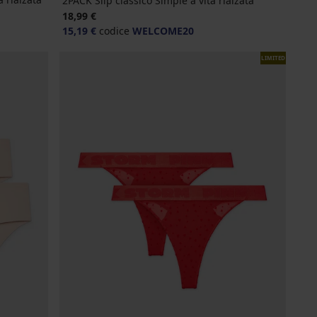
2PACK Slip classico Simple a vita rialzata
18,99 €
15,19 €
codice
WELCOME20
LIMITED