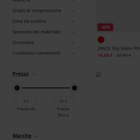
Grado di compressione
Zone da snellire
-30%
Spessore del materiale
Occasione
2PACK Slip bikini 
Confezioni convenienti
Sconto
Prezzo origi
14,69 €
20,99 €
Prezzo
Prezzo da
Prezzo
fino a
Marche