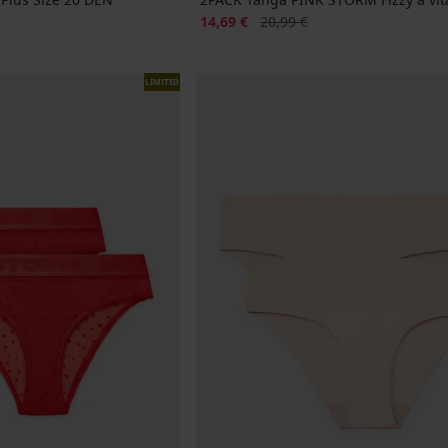
ale
Sconto
Prezzo originale
14,69 €
20,99 €
LIMITED