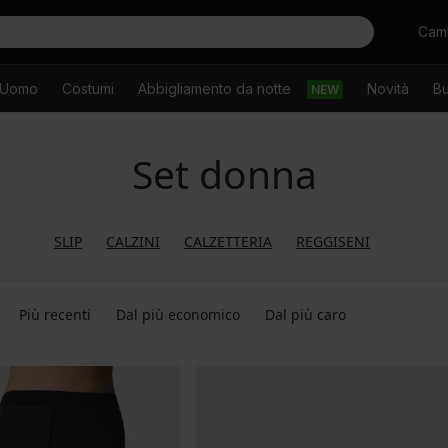
Cercare
Camb
Uomo
Costumi
Abbigliamento da notte
Novità
Bu
NEW
Set donna
SLIP
CALZINI
CALZETTERIA
REGGISENI
Più recenti
Dal più economico
Dal più caro