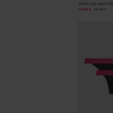
2PACK Slip bikini P
Sconto
Prezzo origi
14,69 €
20,99 €