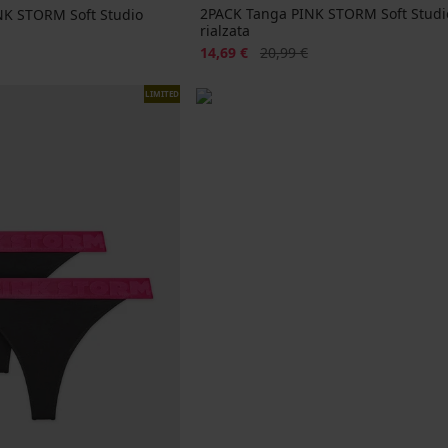
2PACK Tanga PINK STORM Soft Studio
INK STORM Soft Studio
rialzata
nale
Sconto
Prezzo originale
14,69 €
20,99 €
LIMITED