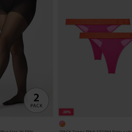
-30%
 Plus Size 20 DEN
2PACK Tanga PINK STORM Fizzy a vita