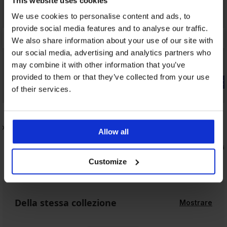
This website uses cookies
We use cookies to personalise content and ads, to
provide social media features and to analyse our traffic.
We also share information about your use of our site with
our social media, advertising and analytics partners who
may combine it with other information that you’ve
provided to them or that they’ve collected from your use
-20% WELCOME20
-20% WELC
of their services.
Bestseller
Bestseller
4,9
4,9
ottito
Reggiseno Spacer Delicate Flower
Reggiseno 
Allow all
40,99 €
40,99 €
32,79 €
32,79 €
codice:
WELCOME20
codic
Customize
Della stessa collezione
Mostrare